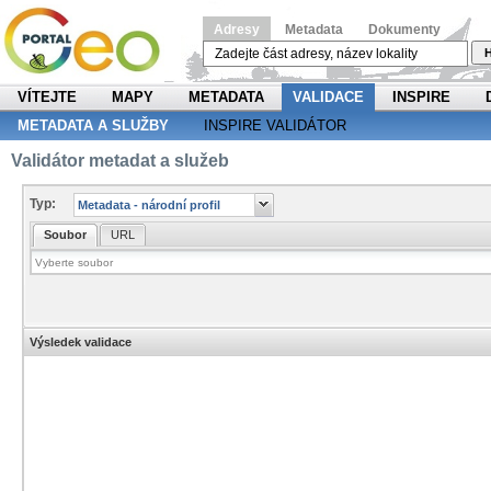
Adresy
Metadata
Dokumenty
H
VÍTEJTE
MAPY
METADATA
VALIDACE
INSPIRE
METADATA A SLUŽBY
INSPIRE VALIDÁTOR
Validátor metadat a služeb
Typ:
Soubor
URL
Výsledek validace