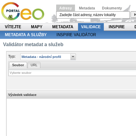
Adresy
Metadata
Dokumenty
H
VÍTEJTE
MAPY
METADATA
VALIDACE
INSPIRE
METADATA A SLUŽBY
INSPIRE VALIDÁTOR
Validátor metadat a služeb
Typ:
Soubor
URL
Výsledek validace