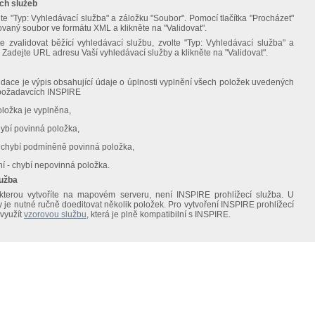
ch služeb
te "Typ: Vyhledávací služba" a záložku "Soubor". Pomocí tlačítka "Procházet"
vaný soubor ve formátu XML a klikněte na "Validovat".
 zvalidovat běžící vyhledávací službu, zvolte "Typ: Vyhledávací služba" a
 Zadejte URL adresu Vaší vyhledávací služby a klikněte na "Validovat".
dace je výpis obsahující údaje o úplnosti vyplnění všech položek uvedených
 požadavcích INSPIRE
oložka je vyplněna,
hybí povinná položka,
- chybí podmíněně povinná položka,
í - chybí nepovinná položka.
lužba
terou vytvoříte na mapovém serveru, není INSPIRE prohlížecí služba. U
y je nutné ručně doeditovat několik položek. Pro vytvoření INSPIRE prohlížecí
využít
vzorovou službu
, která je plně kompatibilní s INSPIRE.