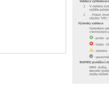
Validace vyhledávací
1.
V nabídce zvol
načtěte požado
2.
Pokud chcete
záložku "URL".
Výsledky validace
Výsledkem vali
v technických
- prošlo - p
- chyba - c
- výstraha 
- upozorněn
INSPIRE prohlížecí s
WMS služba, k
takovéto služb
služby můžete 