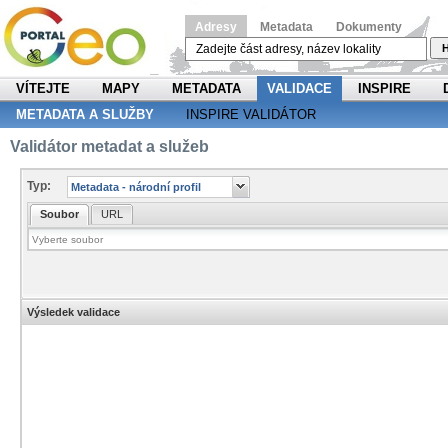
Adresy
Metadata
Dokumenty
H
VÍTEJTE
MAPY
METADATA
VALIDACE
INSPIRE
METADATA A SLUŽBY
INSPIRE VALIDÁTOR
Validátor metadat a služeb
Typ:
Soubor
URL
Výsledek validace