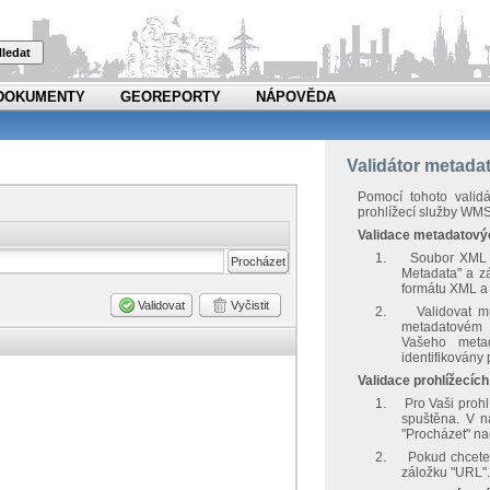
ledat
DOKUMENTY
GEOREPORTY
NÁPOVĚDA
Validátor metadat
Pomocí tohoto valid
prohlížecí služby WMS
Validace metadatov
1.
Soubor XML -
Procházet
Metadata" a z
formátu XML a 
Validovat
Vyčistit
2.
Validovat 
metadatovém 
Vašeho metad
identifikovány 
Validace prohlížecíc
1.
Pro Vaši prohl
spuštěna. V na
"Procházet" na
2.
Pokud chcete 
záložku "URL".