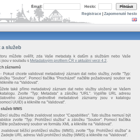
Email:
Heslo:
Přihlásit
Registrace
|
Zapomenuté heslo
 a služeb
átoru můžete ověřit, zda Vaše metadata k datům a službám nebo Vaše
 jsou v souladu s
Metadatovým profilem ČR v aktuální verzi 4.2
.
ých záznamů
 Pokud chcete validovat metadatový záznam dat nebo služby, zvolte "Typ:
áložku "Soubor". Pomocí tlačítka "Procházet" načtěte požadovaný soubor ve
klikněte na "Validovat".
můžete také přímo metadatový záznam dat nebo služby uložený ve Vašem
katalogu. Zvolte "Typ: Metadata" a záložku "URL". Vyplňte URL adresu
atového záznamu (jednotlivé metadatové záznamy jsou v katalogu
pomocí UUID) a klikněte na "Validovat".
h služeb WMS
ížecí službu můžete zvalidovat soubor "Capabilities". Tato služba nemusí být
bídce zvolte "Typ: Prohlížecí služba" a záložku "Soubor". Pomocí tlačítka
čtěte požadovaný soubor ve formátu XML a klikněte na "Validovat".
zvalidovat běžící prohlížecí službu (WMS), zvolte "Typ: Prohlížecí služba" a
 Zadejte URL adresu Vaší prohlížecí služby (WMS) a klikněte na "Validovat".