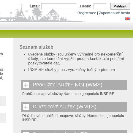
Email:
Heslo:
Přihlásit
Registrace
|
Zapomenuté heslo
Seznam služeb
ch
uvedené služby jsou určeny výhradně pro
nekomerční
účely
, pro komerční využití prosím kontaktujte primární
poskytovatele dat,
es
INSPIRE služby jsou zvýrazněny tučným písmem.
te
t,
Prohlížecí služby NGI (WMS)
Prohížecí mapové služby Národního geoportálu INSPIRE.
Dlaždicové služby (WMTS)
Dlaždicové prohlížecí mapové služby Národního geoportálu
INSPIRE.