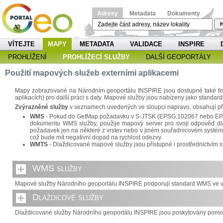
Adresy
Metadata
Dokumenty
H
VÍTEJTE
MAPY
METADATA
VALIDACE
INSPIRE
PROHLÍŽENÍ
PROHLÍŽECÍ SLUŽBY
DALŠÍ GEOPORTÁLY
Použití mapových služeb externími aplikacemi
Mapy zobrazované na Národním geoportálu INSPIRE jsou dostupné také formo
aplikacích) pro další práci s daty. Mapové služby jsou nabízeny jako standa
Zvýrazněné služby
v seznamech uvedených ve sloupci napravo, obsahují př
WMS
- Pokud do GetMap požadavku v S-JTSK (EPSG:102067 nebo EPSG:5
dokumentu WMS služby, použije mapový server pro svoji odpověď dlaž
požadavek jen na některé z vrstev nebo v jiném souřadnicovém systému
což bude mít negativní dopad na rychlost odezvy.
WMTS
- Dlaždicované mapové služby jsou přístupné i prostřednictví
WMS služby
Mapové služby Národního geoportálu INSPIRE podporují standard WMS ve ver
Dlaždicové služby
Dlaždicované služby Národního geoportálu INSPIRE jsou poskytovány pomoc