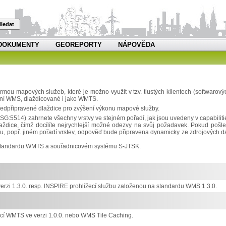
ledat
DOKUMENTY
GEOREPORTY
NÁPOVĚDA
u mapových služeb, které je možno využít v tzv. tlustých klientech (softwarový
rdní WMS, dlaždicované i jako WMTS.
edpřipravené dlaždice pro zvýšení výkonu mapové služby.
514) zahrnete všechny vrstvy ve stejném pořadí, jak jsou uvedeny v capabiliti
dice, čímž docílíte nejrychlejší možné odezvy na svůj požadavek. Pokud pošle
, popř. jiném pořadí vrstev, odpověď bude připravena dynamicky ze zdrojových da
m standardu WMTS a souřadnicovém systému S-JTSK.
zi 1.3.0. resp. INSPIRE prohlížecí službu založenou na standardu WMS 1.3.0.
í WMTS ve verzi 1.0.0. nebo WMS Tile Caching.