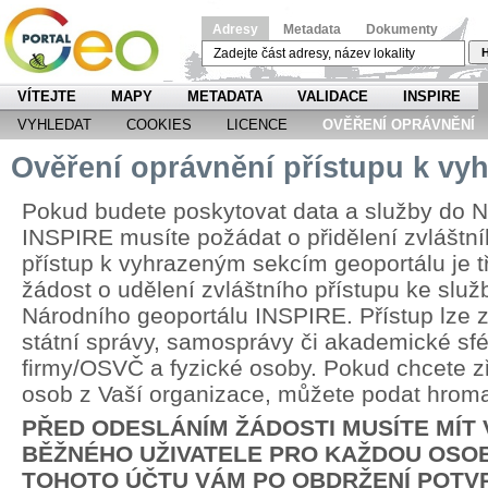
Adresy
Metadata
Dokumenty
H
VÍTEJTE
MAPY
METADATA
VALIDACE
INSPIRE
VYHLEDAT
COOKIES
LICENCE
OVĚŘENÍ OPRÁVNĚNÍ
Ověření oprávnění přístupu k v
Pokud budete poskytovat data a služby do N
INSPIRE musíte požádat o přidělení zvláštní
přístup k vyhrazeným sekcím geoportálu je 
žádost o udělení zvláštního přístupu ke slu
Národního geoportálu INSPIRE. Přístup lze zř
státní správy, samosprávy či akademické sfér
firmy/OSVČ a fyzické osoby. Pokud chcete zří
osob z Vaší organizace, můžete podat hrom
PŘED ODESLÁNÍM ŽÁDOSTI MUSÍTE MÍT
BĚŽNÉHO UŽIVATELE PRO KAŽDOU OSOB
TOHOTO ÚČTU VÁM PO OBDRŽENÍ POTV