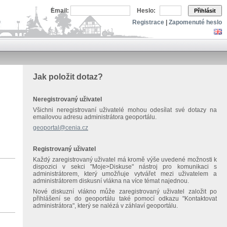
Email:
Heslo:
Přihlásit
Registrace
|
Zapomenuté heslo
Jak položit dotaz?
Neregistrovaný uživatel
Všichni neregistrovaní uživatelé mohou odesílat své dotazy na
emailovou adresu administrátora geoportálu.
geoportal@cenia.cz
Registrovaný uživatel
Každý zaregistrovaný uživatel má kromě výše uvedené možnosti k
dispozici v sekci "Moje>Diskuse" nástroj pro komunikaci s
administrátorem, který umožňuje vytvářet mezi uživatelem a
administrátorem diskusní vlákna na více témat najednou.
Nové diskuzní vlákno může zaregistrovaný uživatel založit po
přihlášení se do geoportálu také pomocí odkazu "Kontaktovat
administrátora", který se nalézá v záhlaví geoportálu.