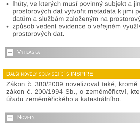
lhůty, ve kterých musí povinný subjekt a ji
prostorových dat vytvořit metadata k jimi
datům a službám založeným na prostorov
způsob vedení evidence o veřejném využív
prostorových dat.
Vyhláška
Další novely související s INSPIRE
Zákon č. 380/2009 novelizoval také, kromě
zákon č. 200/1994 Sb., o zeměměřictví, kte
úřadu zeměměřického a katastrálního.
Novely