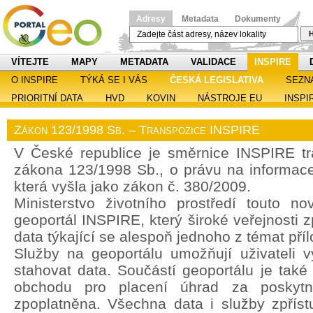
Adresy
Metadata
Dokumenty
H
VÍTEJTE
MAPY
METADATA
VALIDACE
INSPIRE
O INSPIRE
TÝKÁ SE I VÁS
ČESKÁ LEGISLATIVA
SEZN
PRIORITNÍ DATA
HVD
KOVIN
NÁSTROJE EU
INSPI
Zákon 123/1998 Sb. – Transpozice INSPIRE
V České republice je směrnice INSPIRE t
zákona 123/1998 Sb., o právu na informace 
která vyšla jako zákon č. 380/2009.
Ministerstvo životního prostředí touto no
geoportál INSPIRE, který široké veřejnosti z
data týkající se alespoň jednoho z témat pří
Služby na geoportálu umožňují uživateli vy
stahovat data. Součástí geoportálu je také
obchodu pro placení úhrad za poskytn
zpoplatněna. Všechna data i služby zpřís