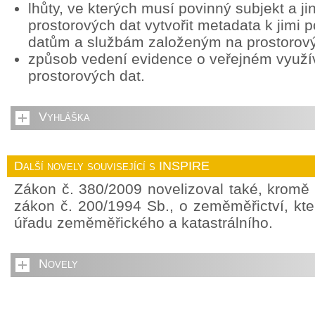
lhůty, ve kterých musí povinný subjekt a ji
prostorových dat vytvořit metadata k jimi
datům a službám založeným na prostorov
způsob vedení evidence o veřejném využív
prostorových dat.
Vyhláška
Další novely související s INSPIRE
Zákon č. 380/2009 novelizoval také, kromě
zákon č. 200/1994 Sb., o zeměměřictví, kte
úřadu zeměměřického a katastrálního.
Novely