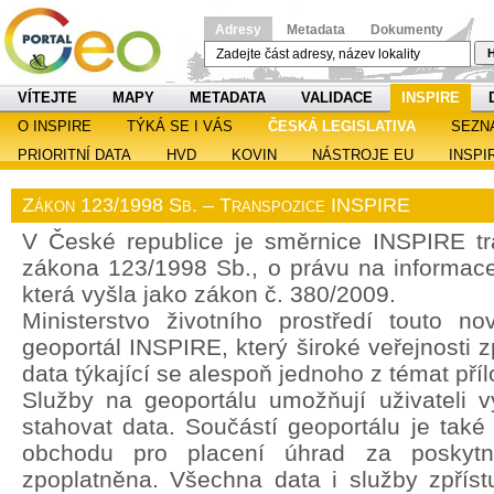
Adresy
Metadata
Dokumenty
H
VÍTEJTE
MAPY
METADATA
VALIDACE
INSPIRE
O INSPIRE
TÝKÁ SE I VÁS
ČESKÁ LEGISLATIVA
SEZN
PRIORITNÍ DATA
HVD
KOVIN
NÁSTROJE EU
INSPI
Zákon 123/1998 Sb. – Transpozice INSPIRE
V České republice je směrnice INSPIRE t
zákona 123/1998 Sb., o právu na informace 
která vyšla jako zákon č. 380/2009.
Ministerstvo životního prostředí touto no
geoportál INSPIRE, který široké veřejnosti z
data týkající se alespoň jednoho z témat pří
Služby na geoportálu umožňují uživateli vy
stahovat data. Součástí geoportálu je také
obchodu pro placení úhrad za poskytn
zpoplatněna. Všechna data i služby zpřís