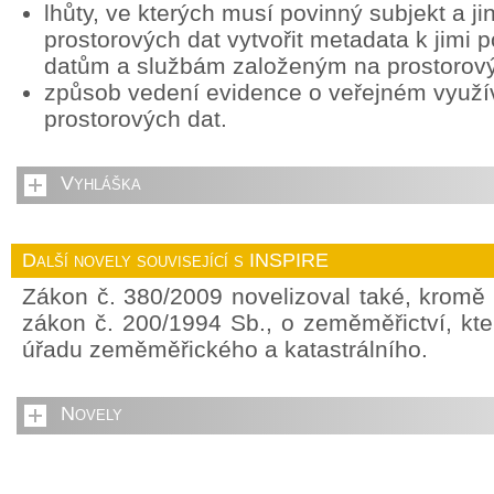
lhůty, ve kterých musí povinný subjekt a ji
prostorových dat vytvořit metadata k jimi
datům a službám založeným na prostorov
způsob vedení evidence o veřejném využív
prostorových dat.
Vyhláška
Další novely související s INSPIRE
Zákon č. 380/2009 novelizoval také, kromě
zákon č. 200/1994 Sb., o zeměměřictví, kte
úřadu zeměměřického a katastrálního.
Novely