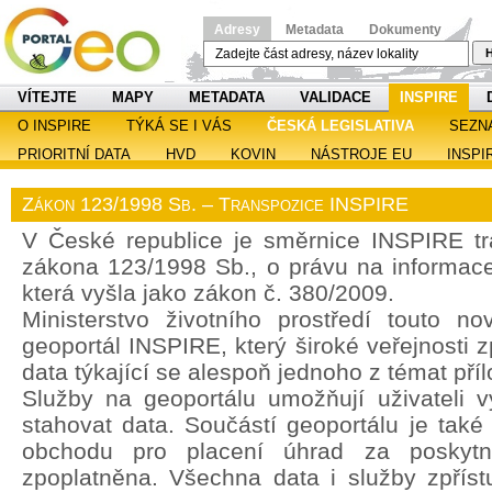
Adresy
Metadata
Dokumenty
H
VÍTEJTE
MAPY
METADATA
VALIDACE
INSPIRE
O INSPIRE
TÝKÁ SE I VÁS
ČESKÁ LEGISLATIVA
SEZN
PRIORITNÍ DATA
HVD
KOVIN
NÁSTROJE EU
INSPI
Zákon 123/1998 Sb. – Transpozice INSPIRE
V České republice je směrnice INSPIRE t
zákona 123/1998 Sb., o právu na informace 
která vyšla jako zákon č. 380/2009.
Ministerstvo životního prostředí touto no
geoportál INSPIRE, který široké veřejnosti z
data týkající se alespoň jednoho z témat pří
Služby na geoportálu umožňují uživateli vy
stahovat data. Součástí geoportálu je také
obchodu pro placení úhrad za poskytn
zpoplatněna. Všechna data i služby zpřís