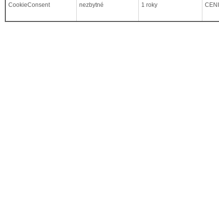
CookieConsent
nezbytné
1 roky
CEN