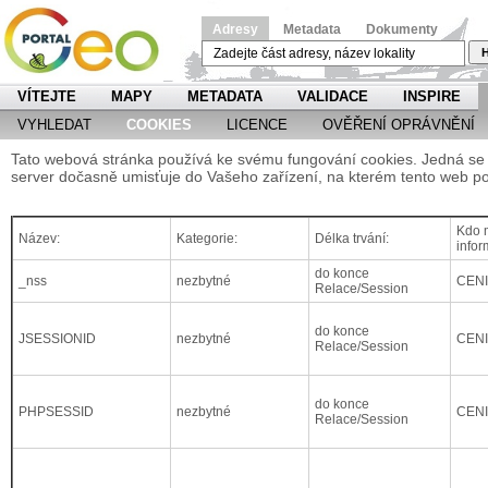
Adresy
Metadata
Dokumenty
H
VÍTEJTE
MAPY
METADATA
VALIDACE
INSPIRE
VYHLEDAT
COOKIES
LICENCE
OVĚŘENÍ OPRÁVNĚNÍ
Tato webová stránka používá ke svému fungování cookies. Jedná se o
server dočasně umisťuje do Vašeho zařízení, na kterém tento web po
Kdo m
Název:
Kategorie:
Délka trvání:
infor
do konce
_nss
nezbytné
CEN
Relace/Session
do konce
JSESSIONID
nezbytné
CEN
Relace/Session
do konce
PHPSESSID
nezbytné
CEN
Relace/Session