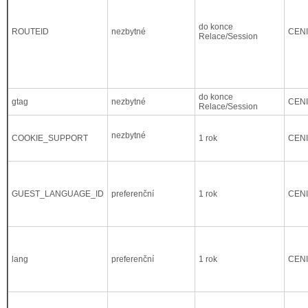
do konce
ROUTEID
nezbytné
CEN
Relace/Session
do konce
gtag
nezbytné
CEN
Relace/Session
nezbytné
COOKIE_SUPPORT
1 rok
CEN
GUEST_LANGUAGE_ID
preferenční
1 rok
CEN
lang
preferenční
1 rok
CEN