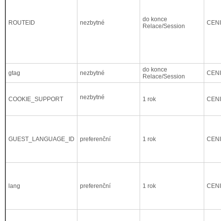
do konce
ROUTEID
nezbytné
CEN
Relace/Session
do konce
gtag
nezbytné
CEN
Relace/Session
nezbytné
COOKIE_SUPPORT
1 rok
CEN
GUEST_LANGUAGE_ID
preferenční
1 rok
CEN
lang
preferenční
1 rok
CEN