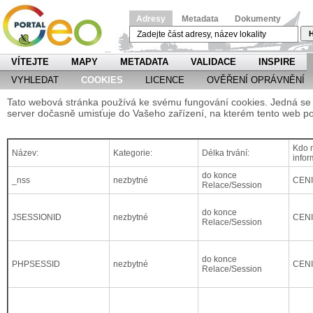
Adresy
Metadata
Dokumenty
H
VÍTEJTE
MAPY
METADATA
VALIDACE
INSPIRE
VYHLEDAT
COOKIES
LICENCE
OVĚŘENÍ OPRÁVNĚNÍ
Tato webová stránka používá ke svému fungování cookies. Jedná se o
server dočasně umisťuje do Vašeho zařízení, na kterém tento web po
Kdo m
Název:
Kategorie:
Délka trvání:
infor
do konce
_nss
nezbytné
CEN
Relace/Session
do konce
JSESSIONID
nezbytné
CEN
Relace/Session
do konce
PHPSESSID
nezbytné
CEN
Relace/Session