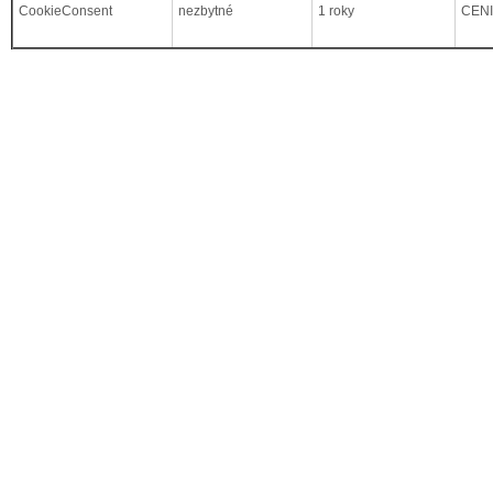
CookieConsent
nezbytné
1 roky
CEN