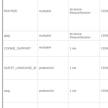
do konce
ROUTEID
nezbytné
CEN
Relace/Session
do konce
gtag
nezbytné
CEN
Relace/Session
nezbytné
COOKIE_SUPPORT
1 rok
CEN
GUEST_LANGUAGE_ID
preferenční
1 rok
CEN
lang
preferenční
1 rok
CEN