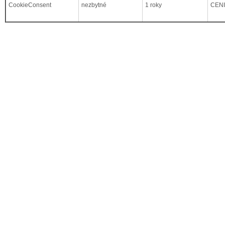
CookieConsent
nezbytné
1 roky
CEN