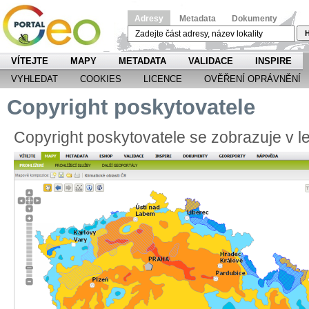
Adresy
Metadata
Dokumenty
H
VÍTEJTE
MAPY
METADATA
VALIDACE
INSPIRE
VYHLEDAT
COOKIES
LICENCE
OVĚŘENÍ OPRÁVNĚNÍ
Copyright poskytovatele
Copyright poskytovatele se zobrazuje v