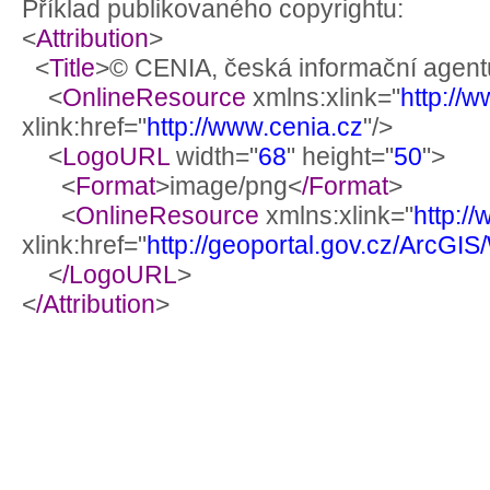
Příklad publikovaného copyrightu:
<
Attribution
>
<
Title
>© CENIA, česká informační agentu
<
OnlineResource
xmlns:xlink="
http://
xlink:href="
http://www.cenia.cz
"/>
<
LogoURL
width="
68
" height="
50
">
<
Format
>image/png<
/Format
>
<
OnlineResource
xmlns:xlink="
http:/
xlink:href="
http://geoportal.gov.cz/ArcG
<
/LogoURL
>
<
/Attribution
>