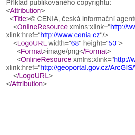
Příklad publikovaného copyrightu:
<
Attribution
>
<
Title
>© CENIA, česká informační agentu
<
OnlineResource
xmlns:xlink="
http://
xlink:href="
http://www.cenia.cz
"/>
<
LogoURL
width="
68
" height="
50
">
<
Format
>image/png<
/Format
>
<
OnlineResource
xmlns:xlink="
http:/
xlink:href="
http://geoportal.gov.cz/ArcG
<
/LogoURL
>
<
/Attribution
>