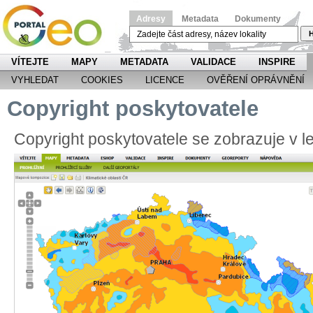
Adresy
Metadata
Dokumenty
H
VÍTEJTE
MAPY
METADATA
VALIDACE
INSPIRE
VYHLEDAT
COOKIES
LICENCE
OVĚŘENÍ OPRÁVNĚNÍ
Copyright poskytovatele
Copyright poskytovatele se zobrazuje v