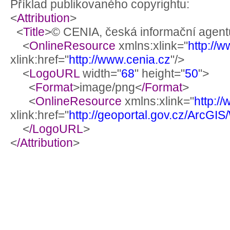
Příklad publikovaného copyrightu:
<
Attribution
>
<
Title
>© CENIA, česká informační agentu
<
OnlineResource
xmlns:xlink="
http://
xlink:href="
http://www.cenia.cz
"/>
<
LogoURL
width="
68
" height="
50
">
<
Format
>image/png<
/Format
>
<
OnlineResource
xmlns:xlink="
http:/
xlink:href="
http://geoportal.gov.cz/ArcG
<
/LogoURL
>
<
/Attribution
>