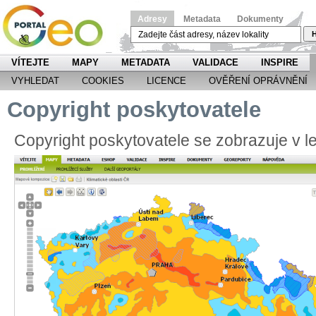
Adresy
Metadata
Dokumenty
H
VÍTEJTE
MAPY
METADATA
VALIDACE
INSPIRE
VYHLEDAT
COOKIES
LICENCE
OVĚŘENÍ OPRÁVNĚNÍ
Copyright poskytovatele
Copyright poskytovatele se zobrazuje v