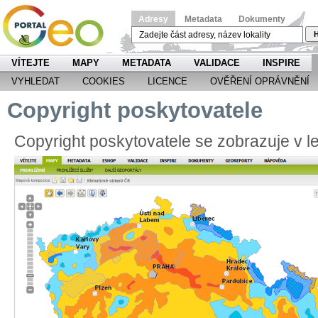
Adresy
Metadata
Dokumenty
H
VÍTEJTE
MAPY
METADATA
VALIDACE
INSPIRE
VYHLEDAT
COOKIES
LICENCE
OVĚŘENÍ OPRÁVNĚNÍ
Copyright poskytovatele
Copyright poskytovatele se zobrazuje v