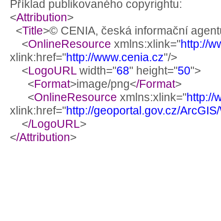
Příklad publikovaného copyrightu:
<
Attribution
>
<
Title
>© CENIA, česká informační agentu
<
OnlineResource
xmlns:xlink="
http://
xlink:href="
http://www.cenia.cz
"/>
<
LogoURL
width="
68
" height="
50
">
<
Format
>image/png<
/Format
>
<
OnlineResource
xmlns:xlink="
http:/
xlink:href="
http://geoportal.gov.cz/ArcG
<
/LogoURL
>
<
/Attribution
>