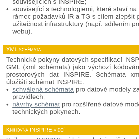
souvisejících s INSPIRE;
související s technologiemi, které staví n
rámec požadavků IR a TG s cílem zlepšit p
užitečnost infrastruktury (např. sdílením p
webu).
XML schémata
Technické pokyny datových specifikací INSP
GML (xml schémata) jako výchozí kódován
prostorových dat INSPIRE. Schémata xml
úložišti schémat INSPIRE:
schválená schémata
pro datové modely za
pravidlech;
návrhy schémat
pro rozšířené datové mod
technických pokynech.
Knihovna INSPIRE videí