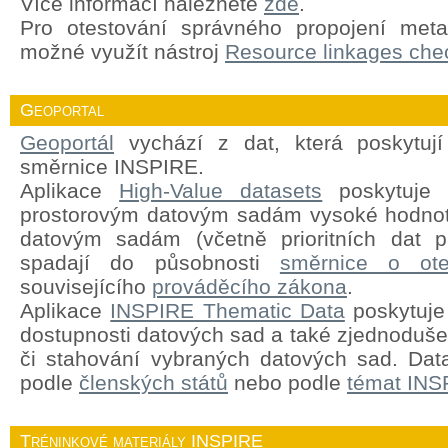
Více informací naleznete
zde
.
Pro otestování správného propojení meta
možné využít nástroj
Resource linkages chec
Geoportal
Geoportál
vychází z dat, která poskytují
směrnice INSPIRE.
Aplikace
High-Value datasets
poskytuje 
prostorovým datovým sadám vysoké hodnot
datovým sadám (včetně prioritních dat pr
spadají do působnosti
směrnice o ote
souvisejícího
prováděcího zákona
.
Aplikace
INSPIRE Thematic Data
poskytuje 
dostupnosti datových sad a také zjednodušen
či stahování vybraných datových sad. Dat
podle
členských států
nebo podle
témat INS
Tréninkové materiály INSPIRE