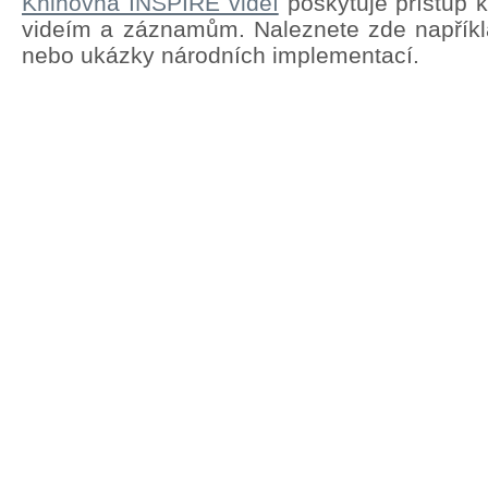
Knihovna INSPIRE videí
poskytuje přístup 
videím a záznamům. Naleznete zde napřík
nebo ukázky národních implementací.