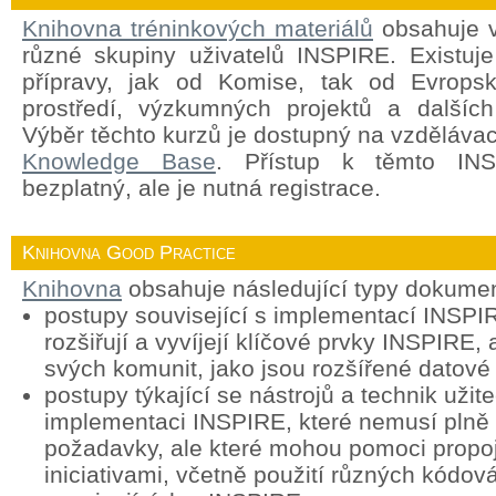
Knihovna tréninkových materiálů
obsahuje v
různé skupiny uživatelů INSPIRE. Existuj
přípravy, jak od Komise, tak od Evropsk
prostředí, výzkumných projektů a dalších
Výběr těchto kurzů je dostupný na vzděláva
Knowledge Base
. Přístup k těmto INS
bezplatný, ale je nutná registrace.
Knihovna Good Practice
Knihovna
obsahuje následující typy dokume
postupy související s implementací INSPIR
rozšiřují a vyvíjejí klíčové prvky INSPIRE, 
svých komunit, jako jsou rozšířené datové
postupy týkající se nástrojů a technik užit
implementaci INSPIRE, které nemusí plně
požadavky, ale které mohou pomoci propoj
iniciativami, včetně použití různých kódová