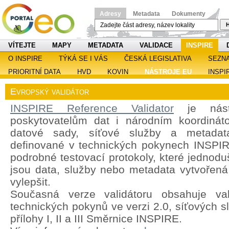
Adresy
Metadata
Dokumenty
H
VÍTEJTE
MAPY
METADATA
VALIDACE
INSPIRE
O INSPIRE
TÝKÁ SE I VÁS
ČESKÁ LEGISLATIVA
SEZN
PRIORITNÍ DATA
HVD
KOVIN
NÁSTROJE EU
INSPI
Evropský validátor
INSPIRE Reference Validator
je nástr
poskytovatelům dat i národním koordináto
datové sady, síťové služby a metadat
definované v technických pokynech INSPIRE
podrobné testovací protokoly, které jednoduš
jsou data, služby nebo metadata vytvořená 
vylepšit.
Současná verze validátoru obsahuje val
technických pokynů ve verzi 2.0, síťových s
přílohy I, II a III Směrnice INSPIRE.