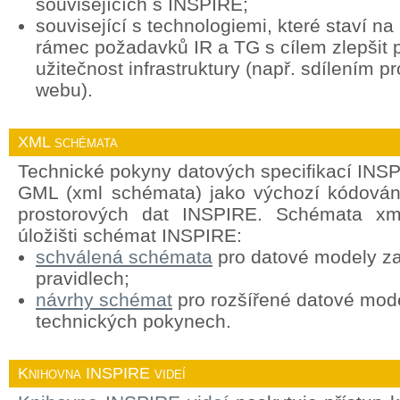
souvisejících s INSPIRE;
související s technologiemi, které staví n
rámec požadavků IR a TG s cílem zlepšit p
užitečnost infrastruktury (např. sdílením p
webu).
XML schémata
Technické pokyny datových specifikací INSP
GML (xml schémata) jako výchozí kódován
prostorových dat INSPIRE. Schémata xml
úložišti schémat INSPIRE:
schválená schémata
pro datové modely za
pravidlech;
návrhy schémat
pro rozšířené datové mod
technických pokynech.
Knihovna INSPIRE videí