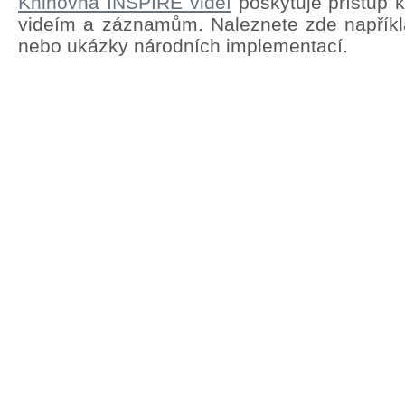
Knihovna INSPIRE videí
poskytuje přístup 
videím a záznamům. Naleznete zde napřík
nebo ukázky národních implementací.