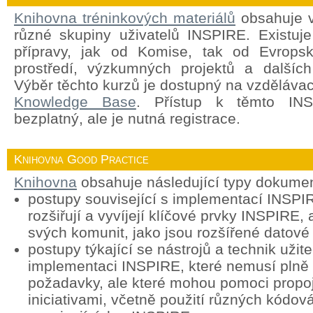
Knihovna tréninkových materiálů
obsahuje v
různé skupiny uživatelů INSPIRE. Existuj
přípravy, jak od Komise, tak od Evropsk
prostředí, výzkumných projektů a dalších
Výběr těchto kurzů je dostupný na vzděláva
Knowledge Base
. Přístup k těmto INS
bezplatný, ale je nutná registrace.
Knihovna Good Practice
Knihovna
obsahuje následující typy dokume
postupy související s implementací INSPIR
rozšiřují a vyvíjejí klíčové prvky INSPIRE, 
svých komunit, jako jsou rozšířené datové
postupy týkající se nástrojů a technik užit
implementaci INSPIRE, které nemusí plně
požadavky, ale které mohou pomoci propoj
iniciativami, včetně použití různých kódová