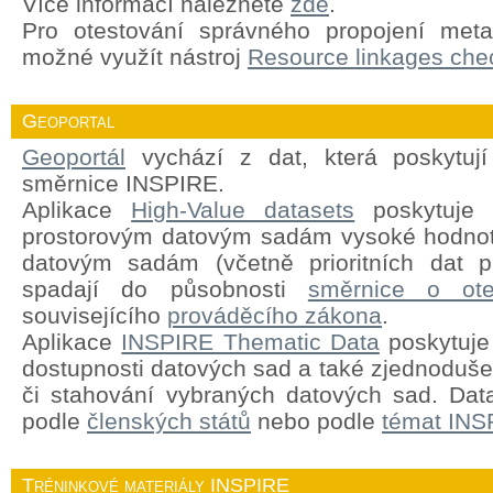
Více informací naleznete
zde
.
Pro otestování správného propojení meta
možné využít nástroj
Resource linkages chec
Geoportal
Geoportál
vychází z dat, která poskytují
směrnice INSPIRE.
Aplikace
High-Value datasets
poskytuje 
prostorovým datovým sadám vysoké hodnot
datovým sadám (včetně prioritních dat pr
spadají do působnosti
směrnice o ote
souvisejícího
prováděcího zákona
.
Aplikace
INSPIRE Thematic Data
poskytuje 
dostupnosti datových sad a také zjednodušen
či stahování vybraných datových sad. Dat
podle
členských států
nebo podle
témat INS
Tréninkové materiály INSPIRE