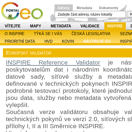
Adresy
Metadata
Dokumenty
H
VÍTEJTE
MAPY
METADATA
VALIDACE
INSPIRE
O INSPIRE
TÝKÁ SE I VÁS
ČESKÁ LEGISLATIVA
SEZN
PRIORITNÍ DATA
HVD
KOVIN
NÁSTROJE EU
INSPI
Evropský validátor
INSPIRE Reference Validator
je nástr
poskytovatelům dat i národním koordináto
datové sady, síťové služby a metadat
definované v technických pokynech INSPIRE
podrobné testovací protokoly, které jednoduš
jsou data, služby nebo metadata vytvořená 
vylepšit.
Současná verze validátoru obsahuje val
technických pokynů ve verzi 2.0, síťových s
přílohy I, II a III Směrnice INSPIRE.