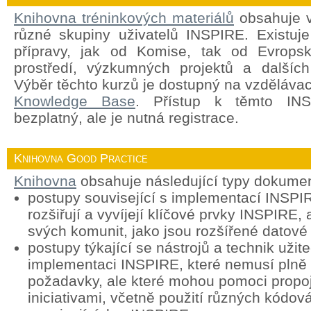
Knihovna tréninkových materiálů
obsahuje v
různé skupiny uživatelů INSPIRE. Existuj
přípravy, jak od Komise, tak od Evropsk
prostředí, výzkumných projektů a dalších
Výběr těchto kurzů je dostupný na vzděláva
Knowledge Base
. Přístup k těmto INS
bezplatný, ale je nutná registrace.
Knihovna Good Practice
Knihovna
obsahuje následující typy dokume
postupy související s implementací INSPIR
rozšiřují a vyvíjejí klíčové prvky INSPIRE, 
svých komunit, jako jsou rozšířené datové
postupy týkající se nástrojů a technik užit
implementaci INSPIRE, které nemusí plně
požadavky, ale které mohou pomoci propoj
iniciativami, včetně použití různých kódová