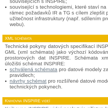
souvisejících s INSPIRE;
související s technologiemi, které staví n
rámec požadavků IR a TG s cílem zlepšit p
užitečnost infrastruktury (např. sdílením p
webu).
XML schémata
Technické pokyny datových specifikací INSP
GML (xml schémata) jako výchozí kódován
prostorových dat INSPIRE. Schémata xml
úložišti schémat INSPIRE:
schválená schémata
pro datové modely za
pravidlech;
návrhy schémat
pro rozšířené datové mod
technických pokynech.
Knihovna INSPIRE videí