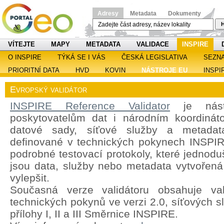
Adresy
Metadata
Dokumenty
H
VÍTEJTE
MAPY
METADATA
VALIDACE
INSPIRE
O INSPIRE
TÝKÁ SE I VÁS
ČESKÁ LEGISLATIVA
SEZN
PRIORITNÍ DATA
HVD
KOVIN
NÁSTROJE EU
INSPI
Evropský validátor
INSPIRE Reference Validator
je nástr
poskytovatelům dat i národním koordináto
datové sady, síťové služby a metadat
definované v technických pokynech INSPIRE
podrobné testovací protokoly, které jednoduš
jsou data, služby nebo metadata vytvořená 
vylepšit.
Současná verze validátoru obsahuje val
technických pokynů ve verzi 2.0, síťových s
přílohy I, II a III Směrnice INSPIRE.