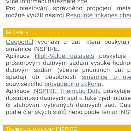
Více informací naleznete
zde
.
Pro otestování správného propojení meta
možné využít nástroj
Resource linkages chec
Geoportal
Geoportál
vychází z dat, která poskytují
směrnice INSPIRE.
Aplikace
High-Value datasets
poskytuje 
prostorovým datovým sadám vysoké hodnot
datovým sadám (včetně prioritních dat pr
spadají do působnosti
směrnice o ote
souvisejícího
prováděcího zákona
.
Aplikace
INSPIRE Thematic Data
poskytuje 
dostupnosti datových sad a také zjednodušen
či stahování vybraných datových sad. Dat
podle
členských států
nebo podle
témat INS
Tréninkové materiály INSPIRE