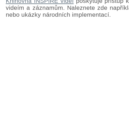
Knihovna INSPIRE videí
poskytuje přístup 
videím a záznamům. Naleznete zde napřík
nebo ukázky národních implementací.