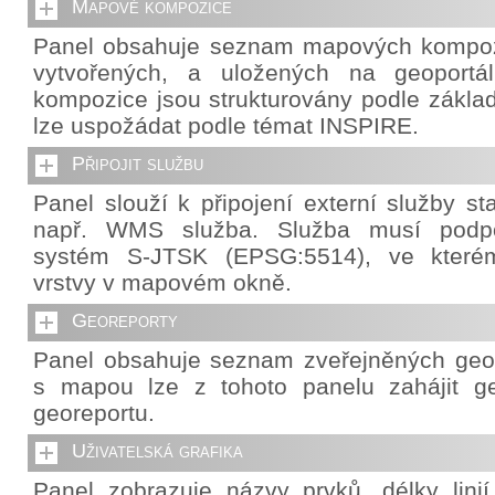
Mapové kompozice
Panel obsahuje seznam mapových kompozi
vytvořených, a uložených na geoportá
kompozice jsou strukturovány podle základ
lze uspožádat podle témat INSPIRE.
Připojit službu
Panel slouží k připojení externí služby s
např. WMS služba. Služba musí podpo
systém S-JTSK (EPSG:5514), ve které
vrstvy v mapovém okně.
Georeporty
Panel obsahuje seznam zveřejněných geor
s mapou lze z tohoto panelu zahájit g
georeportu.
Uživatelská grafika
Panel zobrazuje názvy prvků, délky lini