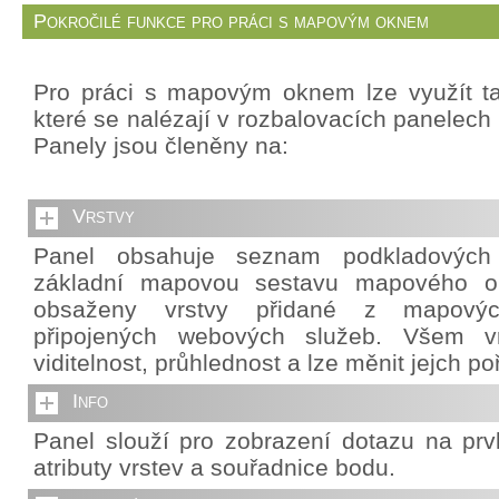
Pokročilé funkce pro práci s mapovým oknem
Pro práci s mapovým oknem lze využít ta
které se nalézají v rozbalovacích panelech 
Panely jsou členěny na:
Vrstvy
Panel obsahuje seznam podkladových v
základní mapovou sestavu mapového o
obsaženy vrstvy přidané z mapový
připojených webových služeb. Všem vr
viditelnost, průhlednost a lze měnit jejch po
Info
Panel slouží pro zobrazení dotazu na pr
atributy vrstev a souřadnice bodu.