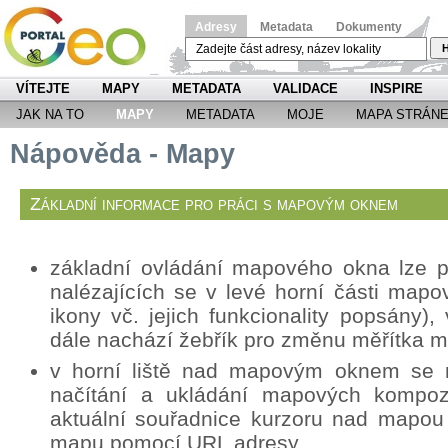
Adresy
Metadata
Dokumenty
H
VÍTEJTE
MAPY
METADATA
VALIDACE
INSPIRE
JAK NA TO
MAPY
METADATA
MOJE
MAPA STRÁN
Nápověda - Mapy
Základní informace pro práci s mapovým oknem
základní ovládání mapového okna lze p
nalézajících se v levé horní části mapo
ikony vč. jejich funkcionality popsány
dále nachází žebřík pro změnu měřítka 
v horní liště nad mapovým oknem se n
načítání a ukládání mapových kompozi
aktuální souřadnice kurzoru nad mapou
mapu pomocí URL adresy.