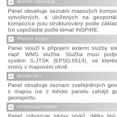
Mapové kompozice
Panel obsahuje seznam mapových kompozi
vytvořených, a uložených na geoportá
kompozice jsou strukturovány podle základ
lze uspožádat podle témat INSPIRE.
Připojit službu
Panel slouží k připojení externí služby s
např. WMS služba. Služba musí podpo
systém S-JTSK (EPSG:5514), ve které
vrstvy v mapovém okně.
Georeporty
Panel obsahuje seznam zveřejněných geor
s mapou lze z tohoto panelu zahájit g
georeportu.
Uživatelská grafika
Panel zobrazuje názvy prvků, délky lini