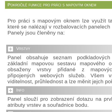
Pokročilé funkce pro práci s mapovým oknem
Pro práci s mapovým oknem lze využít ta
které se nalézají v rozbalovacích panelech 
Panely jsou členěny na:
Vrstvy
Panel obsahuje seznam podkladových v
základní mapovou sestavu mapového o
obsaženy vrstvy přidané z mapový
připojených webových služeb. Všem vr
viditelnost, průhlednost a lze měnit jejch po
Info
Panel slouží pro zobrazení dotazu na pr
atributy vrstev a souřadnice bodu.