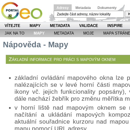
Adresy
Metadata
Dokumenty
H
VÍTEJTE
MAPY
METADATA
VALIDACE
INSPIRE
JAK NA TO
MAPY
METADATA
MOJE
MAPA STRÁN
Nápověda - Mapy
Základní informace pro práci s mapovým oknem
základní ovládání mapového okna lze p
nalézajících se v levé horní části mapo
ikony vč. jejich funkcionality popsány
dále nachází žebřík pro změnu měřítka 
v horní liště nad mapovým oknem se n
načítání a ukládání mapových kompozi
aktuální souřadnice kurzoru nad mapou
mapu pomocí URL adresy.