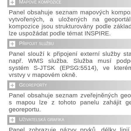
Mapové kompozice
Panel obsahuje seznam mapových kompozi
vytvořených, a uložených na geoportá
kompozice jsou strukturovány podle základ
lze uspožádat podle témat INSPIRE.
Připojit službu
Panel slouží k připojení externí služby s
např. WMS služba. Služba musí podpo
systém S-JTSK (EPSG:5514), ve které
vrstvy v mapovém okně.
Georeporty
Panel obsahuje seznam zveřejněných geor
s mapou lze z tohoto panelu zahájit g
georeportu.
Uživatelská grafika
Panel zobrazuje názvy prvků, délky lini