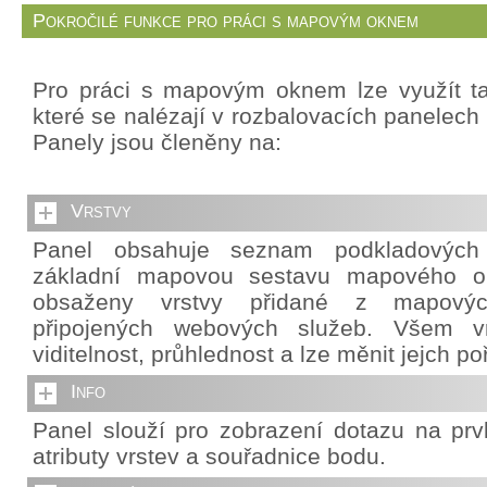
Pokročilé funkce pro práci s mapovým oknem
Pro práci s mapovým oknem lze využít ta
které se nalézají v rozbalovacích panelech 
Panely jsou členěny na:
Vrstvy
Panel obsahuje seznam podkladových v
základní mapovou sestavu mapového o
obsaženy vrstvy přidané z mapový
připojených webových služeb. Všem vr
viditelnost, průhlednost a lze měnit jejch po
Info
Panel slouží pro zobrazení dotazu na pr
atributy vrstev a souřadnice bodu.