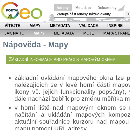
Adresy
Metadata
Dokumenty
H
VÍTEJTE
MAPY
METADATA
VALIDACE
INSPIRE
JAK NA TO
MAPY
METADATA
MOJE
MAPA STRÁN
Nápověda - Mapy
Základní informace pro práci s mapovým oknem
základní ovládání mapového okna lze p
nalézajících se v levé horní části mapo
ikony vč. jejich funkcionality popsány
dále nachází žebřík pro změnu měřítka 
v horní liště nad mapovým oknem se n
načítání a ukládání mapových kompozi
aktuální souřadnice kurzoru nad mapou
mapu pomocí URL adresy.