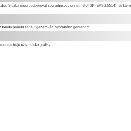
služba. Služba musí podporovat souřadnicový systém S-JTSK (EPSG:5514), ve kter
 tohoto panelu zahájit generování vybraného georeportu.
ocí nástrojů uživatelské grafiky.