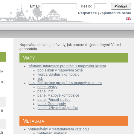
Email:
Heslo:
Přihlásit
Registrace
|
Zapomenuté heslo
Nápověda obsahuje návody, jak pracovat s jednotlivými částmi
geoportálu.
Mapy
základní informace pro práci s mapovým oknem
popis ikon v mapovém okně
ty
tvorba vlastních kompozic
tisk
 a
pokročilé funkce pro práci s mapovým oknem
panel Vrstvy
panel Info
panel Mapové kompozice
panel Připojit službu
panel Georeporty
panel Uživatelská grafika
 a
Metadata
vyhledávání v metadatovém katalogu
ch
vyhledání metadat