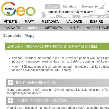
Adresy
Metadata
Dokumenty
H
VÍTEJTE
MAPY
METADATA
VALIDACE
INSPIRE
JAK NA TO
MAPY
METADATA
MOJE
MAPA STRÁN
Nápověda - Mapy
Základní informace pro práci s mapovým oknem
základní ovládání mapového okna lze provádět pomocí ikon nalézajícíc
popsány), v mapovém okně se dále nachází žebřík pro změnu měřítka m
v horní liště nad mapovým oknem se nachází nástroje pro načítání a ukl
odkaz na aktuální mapu pomocí URL adresy.
Ikony mapového okna
Ikony v mapovém okně poskytují uživateli základní funkcionalitu pro prá
topografickým podkladem.
Tvorba mapových kompozic
Registrovaní uživatelé mají možnost na geoportálu vytvářet a ukládat map