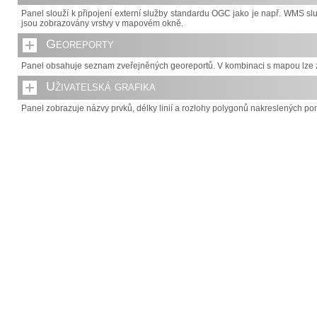
Panel slouží k připojení externí služby standardu OGC jako je např. WMS 
jsou zobrazovány vrstvy v mapovém okně.
Georeporty
Panel obsahuje seznam zveřejněných georeportů. V kombinaci s mapou lze z
Uživatelská grafika
Panel zobrazuje názvy prvků, délky linií a rozlohy polygonů nakreslených pom