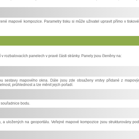
ené mapové kompozice. Parametry tisku si může uživatel upravit přímo v tiskov
í v rozbalovacích panelech v pravé části stránky. Panely jsou členěny na:
vou sestavu mapového okna. Dále jsou zde obsaženy vrstvy přidané z mapový
nost, průhlednost a lze měnit jejch pořadí.
a souřadnice bodu.
 a uložených na geoportálu. Veřejné mapové kompozice jsou strukturovány pod