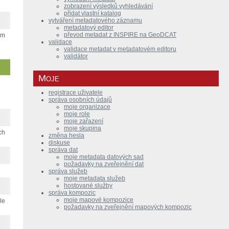
zobrazení výsledků vyhledávání
přidat vlastní katalog
vytváření metadatového záznamu
metadatový editor
převod metadat z INSPIRE na GeoDCAT
ém
validace
validace metadat v metadatovém editoru
validátor
Moje
registrace uživatele
správa osobních údajů
moje organizace
moje role
moje zařazení
moje skupina
ch
změna hesla
diskuse
správa dat
moje metadata datových sad
požadavky na zveřejnění dat
správa služeb
moje metadata služeb
hostované služby
správa kompozic
moje mapové kompozice
le
požadavky na zveřejnění mapových kompozic