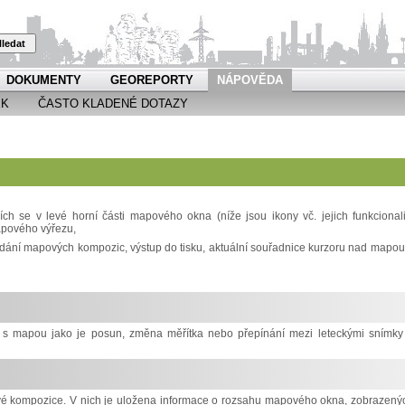
ledat
DOKUMENTY
GEOREPORTY
NÁPOVĚDA
EK
ČASTO KLADENÉ DOTAZY
h se v levé horní části mapového okna (níže jsou ikony vč. jejich funkcionali
apového výřezu,
ádání mapových kompozic, výstup do tisku, aktuální souřadnice kurzoru nad mapou
ci s mapou jako je posun, změna měřítka nebo přepínání mezi leteckými snímky
ové kompozice. V nich je uložena informace o rozsahu mapového okna, zobrazený