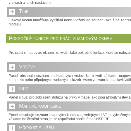
vrstvách a jejich nastavení.
Tisk
Tiskový modul umožňuje vytištění nebo uložení do souboru aktuálně zobraz
modulu.
Pokročilé funkce pro práci s mapovým oknem
Pro práci s mapovým oknem lze využít také pokročilé funkce, které se nalézaj
Vrstvy
Panel obsahuje seznam podkladových vrstev, které tvoří základní mapo
kompozic nebo připojených webových služeb. Všem vrstvám lze nastavit viditel
Info
Panel slouží pro zobrazení dotazu na prvky v mapě jako jsou atributy vrstev 
Mapové kompozice
Panel obsahuje seznam mapových kompozic, veřejných i Vámi vytvořených,
základního členění nebo je lze uspožádat podle témat INSPIRE.
Připojit službu