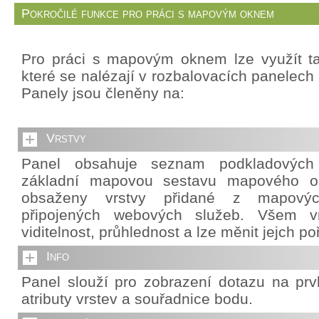
Pokročilé funkce pro práci s mapovým oknem
Pro práci s mapovým oknem lze využít ta
které se nalézají v rozbalovacích panelech 
Panely jsou členěny na:
Vrstvy
Panel obsahuje seznam podkladových v
základní mapovou sestavu mapového o
obsaženy vrstvy přidané z mapový
připojených webových služeb. Všem vr
viditelnost, průhlednost a lze měnit jejch po
Info
Panel slouží pro zobrazení dotazu na pr
atributy vrstev a souřadnice bodu.