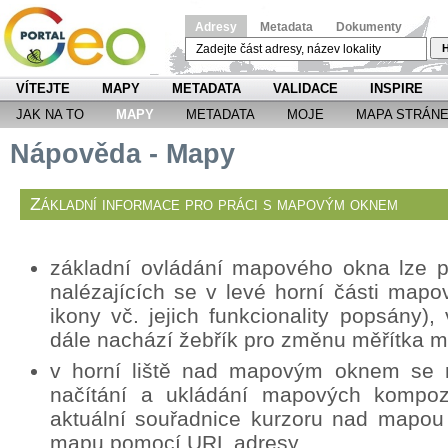
Adresy
Metadata
Dokumenty
H
VÍTEJTE
MAPY
METADATA
VALIDACE
INSPIRE
JAK NA TO
MAPY
METADATA
MOJE
MAPA STRÁN
Nápověda - Mapy
Základní informace pro práci s mapovým oknem
základní ovládání mapového okna lze p
nalézajících se v levé horní části mapo
ikony vč. jejich funkcionality popsány
dále nachází žebřík pro změnu měřítka 
v horní liště nad mapovým oknem se n
načítání a ukládání mapových kompozi
aktuální souřadnice kurzoru nad mapou
mapu pomocí URL adresy.