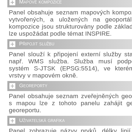
Mapové kompozice
Panel obsahuje seznam mapových kompozi
vytvořených, a uložených na geoportá
kompozice jsou strukturovány podle základ
lze uspožádat podle témat INSPIRE.
Připojit službu
Panel slouží k připojení externí služby s
např. WMS služba. Služba musí podpo
systém S-JTSK (EPSG:5514), ve které
vrstvy v mapovém okně.
Georeporty
Panel obsahuje seznam zveřejněných geor
s mapou lze z tohoto panelu zahájit g
georeportu.
Uživatelská grafika
Panel zobrazuje názvy prvků, délky lini