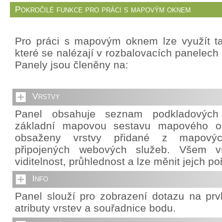
Pokročilé funkce pro práci s mapovým oknem
Pro práci s mapovým oknem lze využít ta
které se nalézají v rozbalovacích panelech 
Panely jsou členěny na:
Vrstvy
Panel obsahuje seznam podkladových v
základní mapovou sestavu mapového o
obsaženy vrstvy přidané z mapový
připojených webových služeb. Všem vr
viditelnost, průhlednost a lze měnit jejch po
Info
Panel slouží pro zobrazení dotazu na pr
atributy vrstev a souřadnice bodu.