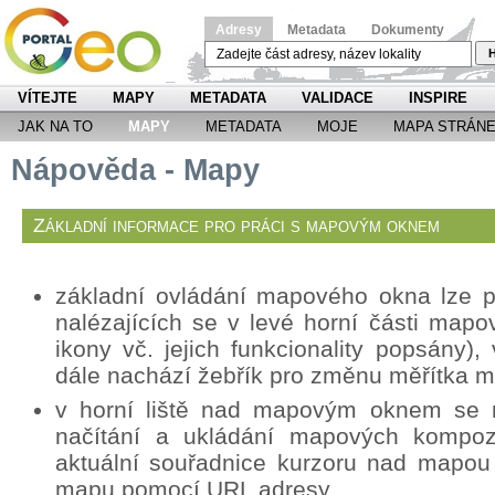
Adresy
Metadata
Dokumenty
H
VÍTEJTE
MAPY
METADATA
VALIDACE
INSPIRE
JAK NA TO
MAPY
METADATA
MOJE
MAPA STRÁN
Nápověda - Mapy
Základní informace pro práci s mapovým oknem
základní ovládání mapového okna lze p
nalézajících se v levé horní části mapo
ikony vč. jejich funkcionality popsány
dále nachází žebřík pro změnu měřítka 
v horní liště nad mapovým oknem se n
načítání a ukládání mapových kompozi
aktuální souřadnice kurzoru nad mapou
mapu pomocí URL adresy.