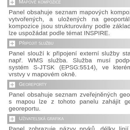
Mapové kompozice
Panel obsahuje seznam mapových kompozi
vytvořených, a uložených na geoportá
kompozice jsou strukturovány podle základ
lze uspožádat podle témat INSPIRE.
Připojit službu
Panel slouží k připojení externí služby s
např. WMS služba. Služba musí podpo
systém S-JTSK (EPSG:5514), ve které
vrstvy v mapovém okně.
Georeporty
Panel obsahuje seznam zveřejněných geor
s mapou lze z tohoto panelu zahájit g
georeportu.
Uživatelská grafika
Panel zobrazuje názvy prvků, délky lini