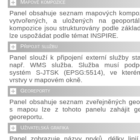
Mapové kompozice
Panel obsahuje seznam mapových kompozi
vytvořených, a uložených na geoportá
kompozice jsou strukturovány podle základ
lze uspožádat podle témat INSPIRE.
Připojit službu
Panel slouží k připojení externí služby s
např. WMS služba. Služba musí podpo
systém S-JTSK (EPSG:5514), ve které
vrstvy v mapovém okně.
Georeporty
Panel obsahuje seznam zveřejněných geor
s mapou lze z tohoto panelu zahájit g
georeportu.
Uživatelská grafika
Panel zobrazuje názvy prvků, délky lini