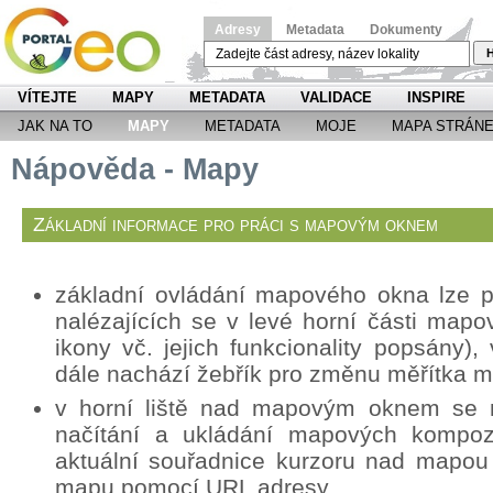
Adresy
Metadata
Dokumenty
H
VÍTEJTE
MAPY
METADATA
VALIDACE
INSPIRE
JAK NA TO
MAPY
METADATA
MOJE
MAPA STRÁN
Nápověda - Mapy
Základní informace pro práci s mapovým oknem
základní ovládání mapového okna lze p
nalézajících se v levé horní části mapo
ikony vč. jejich funkcionality popsány
dále nachází žebřík pro změnu měřítka 
v horní liště nad mapovým oknem se n
načítání a ukládání mapových kompozi
aktuální souřadnice kurzoru nad mapou
mapu pomocí URL adresy.