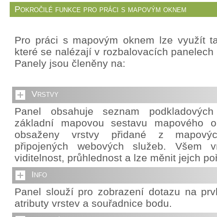
Pokročilé funkce pro práci s mapovým oknem
Pro práci s mapovým oknem lze využít ta
které se nalézají v rozbalovacích panelech 
Panely jsou členěny na:
Vrstvy
Panel obsahuje seznam podkladových v
základní mapovou sestavu mapového o
obsaženy vrstvy přidané z mapový
připojených webových služeb. Všem vr
viditelnost, průhlednost a lze měnit jejch po
Info
Panel slouží pro zobrazení dotazu na pr
atributy vrstev a souřadnice bodu.