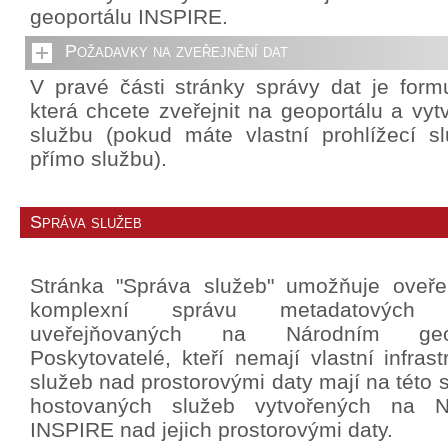
geoportálu INSPIRE.
Požadavky na zveřejnění dat
V pravé části stránky správy dat je formu
která chcete zveřejnit na geoportálu a vytv
službu (pokud máte vlastní prohlížecí slu
přímo službu).
Správa služeb
Stránka "Správa služeb" umožňuje oveř
komplexní správu metadatových
uveřejňovaných na Národním geo
Poskytovatelé, kteří nemají vlastní infrast
služeb nad prostorovými daty mají na této 
hostovaných služeb vytvořených na N
INSPIRE nad jejich prostorovými daty.