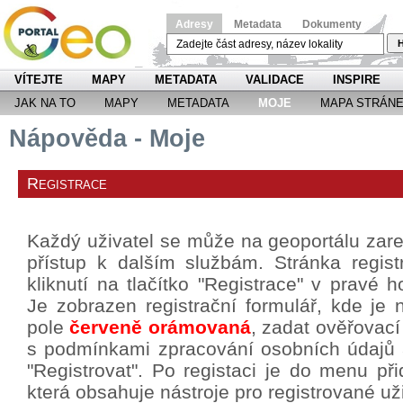
Adresy
Metadata
Dokumenty
H
VÍTEJTE
MAPY
METADATA
VALIDACE
INSPIRE
JAK NA TO
MAPY
METADATA
MOJE
MAPA STRÁN
Nápověda - Moje
Registrace
Každý uživatel se může na geoportálu zareg
přístup k dalším službám. Stránka regis
kliknutí na tlačítko "Registrace" v pravé h
Je zobrazen registrační formulář, kde je 
pole
červeně orámovaná
, zadat ověřovací
s podmínkami zpracování osobních údajů a 
"Registrovat". Po registaci je do menu p
která obsahuje nástroje pro registrované už