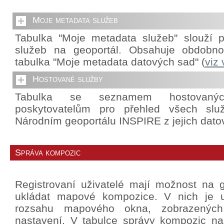
Moje metadata služeb
Tabulka "Moje metadata služeb" slouží p
služeb na geoportál. Obsahuje obdobnou
tabulka "Moje metadata datových sad" (
viz
Hostované služby
Tabulka se seznamem hostovanýc
poskytovatelům pro přehled všech slu
Národním geoportálu INSPIRE z jejich dato
Správa kompozic
Registrovaní uživatelé mají možnost na g
ukládat mapové kompozice. V nich je u
rozsahu mapového okna, zobrazených 
nastavení. V tabulce správy kompozic na