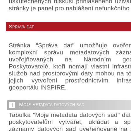
uskutečněných diskusí přihlášeného uživat
stránky je panel pro nahlášení nefunkčního
Správa dat
Stránka "Správa dat" umožňuje oveře
komplexní správu metadatových záz
uveřejňovaných na Národním geo
Poskytovatelé, kteří nemají vlastní infrast
služeb nad prostorovými daty mohou na té
jejich vytvoření prostřednictvím infra
geoportálu INSPIRE.
Moje metadata datových sad
Tabulka "Moje metadata datových sad" da
poskytovatelům vytvářet, ukládat a sp
záznamy datových sad uveřejňované na 