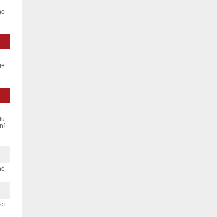
ho
je
lu
ní
né
cí