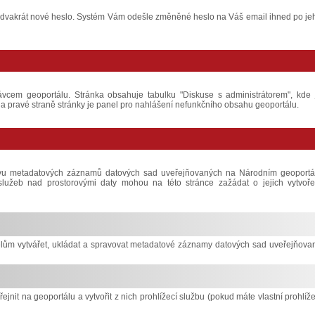
o a dvakrát nové heslo. Systém Vám odešle změněné heslo na Váš email ihned po je
ávcem geoportálu. Stránka obsahuje tabulku "Diskuse s administrátorem", kde 
 pravé straně stránky je panel pro nahlášení nefunkčního obsahu geoportálu.
ávu metadatových záznamů datových sad uveřejňovaných na Národním geoportá
í služeb nad prostorovými daty mohou na této stránce zažádat o jejich vytvoře
lům vytvářet, ukládat a spravovat metadatové záznamy datových sad uveřejňova
řejnit na geoportálu a vytvořit z nich prohlížecí službu (pokud máte vlastní prohlíže