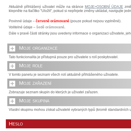
Aktuálně přihlášený uživatel může na stránce
MOJE>OSOBNÍ ÚDAJE
změn
klepněte na tlačítko "Uložit", pokud si nepřejete změny ukládat, navigujte jed
Povinné údaje –
červeně orámované
(pouze pokud nejsou vyplněné).
Volitelné údaje –
šedě orámované.
Dále v pravé části stránky jsou uvedeny informace o organizaci uživatele, jeh
Moje organizace
Tato funkcionalita je přístupná pouze pro uživatele s rolí poskytovatel.
Moje role
V tomto panelu je seznam všech rolí aktuálně přihlášeného uživatele.
Moje zařazení
Zobrazuje seznam skupin do kterých je uživatel zařazen.
Moje skupina
Vlastní skupinu mohou získat uživatelé vybraných typů (kromě standardních u
Heslo