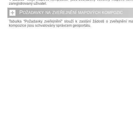
zaregistrovaný uživatel.
Požadavky na zveřejnění mapových kompozic
Tabulka "Požadavky zveřejnění" slouží k zaslání žádosti o zveřejnění 
kompozice jsou schvalovány správcem geoportálu.