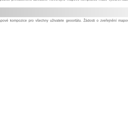
mapové kompozice pro všechny uživatele geoortálu. Žádosti o zveřejnění mapo