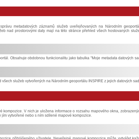
 správu metadatových záznamů služeb uveřejňovaných na Národním geoportá
služeb nad prostorovými daty mají na této stránce přehled všech hostovaných služ
ortál. Obsahuje obdobnou funkcionalitu jako tabulka "Moje metadata datových sa
 všech služeb vytvořených na Národním geoportálu INSPIRE z jejich datových sad
ové kompozice. V nich je uložena informace o rozsahu mapového okna, zobrazený
hny jím vytvořené nebo s ním sdílené mapové kompozice.
ozice přihlášeného uživatele. Neveřejné mapové kompozice může vytvářet kaž