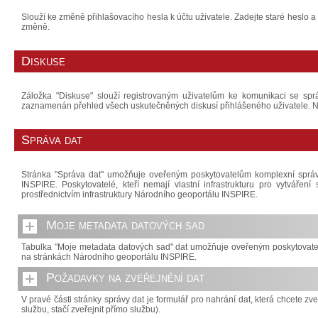
Slouží ke změně přihlašovacího hesla k účtu uživatele. Zadejte staré hesl
změně.
Diskuse
Záložka "Diskuse" slouží registrovaným uživatelům ke komunikaci se spr
zaznamenán přehled všech uskutečněných diskusí přihlášeného uživatele. Na
Správa dat
Stránka "Správa dat" umožňuje oveřeným poskytovatelům komplexní spr
INSPIRE. Poskytovatelé, kteří nemají vlastní infrastrukturu pro vytvářen
prostřednictvím infrastruktury Národního geoportálu INSPIRE.
Moje metadata datových sad
Tabulka "Moje metadata datových sad" dat umožňuje oveřeným poskytovate
na stránkách Národního geoportálu INSPIRE.
Požadavky na zveřejnění dat
V pravé části stránky správy dat je formulář pro nahrání dat, která chcete zve
službu, stačí zveřejnit přímo službu).