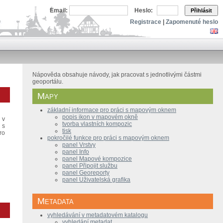
Email:
Heslo:
Přihlásit
Registrace
|
Zapomenuté heslo
Nápověda obsahuje návody, jak pracovat s jednotlivými částmi
geoportálu.
Mapy
základní informace pro práci s mapovým oknem
popis ikon v mapovém okně
 v
tvorba vlastních kompozic
 s
tisk
ro
pokročilé funkce pro práci s mapovým oknem
panel Vrstvy
panel Info
panel Mapové kompozice
panel Připojit službu
panel Georeporty
panel Uživatelská grafika
Metadata
vyhledávání v metadatovém katalogu
vyhledání metadat