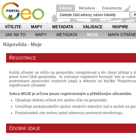
Adresy
Metadata
Dokumenty
H
VÍTEJTE
MAPY
METADATA
VALIDACE
INSPIRE
JAK NA TO
MAPY
METADATA
MOJE
MAPA STRÁN
Nápověda - Moje
Registrace
Každý uživatel se může na geoportálu zaregistrovat a tím získat přístup k d
pravé horní části geoportálu. Je zobrazen registrační formulář, kde je nutn
podmínkami zpracování osobních údajů a kliknout na tlačítko "Registrov
registrované uživatele.
Sekce MOJE je určena pouze registrovaným a přihlášeným uživatelům.
Obsahuje stránky určené pro správu účtu na geoportálu.
Umožňuje poskytovatelům správu vlastních datových sad a služeb na geo
Poskytovatelé zde mohou splnit zákonnou povinnost monitoringu.
Osobní údaje