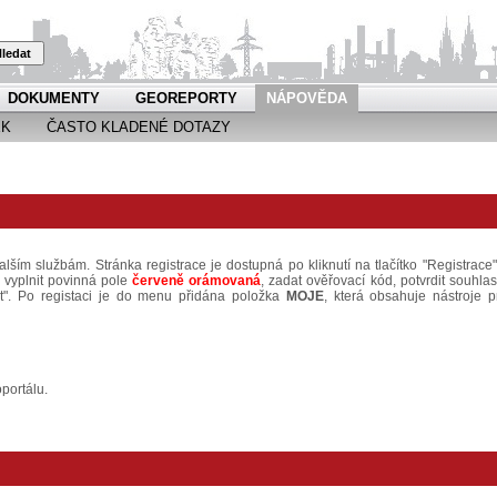
ledat
DOKUMENTY
GEOREPORTY
NÁPOVĚDA
EK
ČASTO KLADENÉ DOTAZY
alším službám. Stránka registrace je dostupná po kliknutí na tlačítko "Registrace"
é vyplnit povinná pole
červeně orámovaná
, zadat ověřovací kód, potvrdit souhlas
at". Po registaci je do menu přidána položka
MOJE
, která obsahuje nástroje p
portálu.