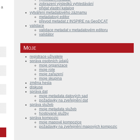
zobrazení výsledků vyhledávání
 a
přidat vlastní katalog
vytváření metadatového záznamu
metadatový editor
převod metadat z INSPIRE na GeoDCAT
validace
validace metadat v metadatovém editoru
validátor
Moje
registrace uživatele
správa osobních údajů
moje organizace
moje role
moje zařazení
moje skupina
změna hesla
diskuse
správa dat
moje metadata datových sad
požadavky na zveřejnění dat
správa služeb
moje metadata služeb
hostované služby
správa kompozic
moje mapové kompozice
požadavky na zveřejnění mapových kompozic