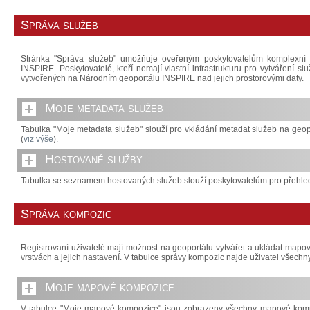
Správa služeb
Stránka "Správa služeb" umožňuje oveřeným poskytovatelům komplexní
INSPIRE. Poskytovatelé, kteří nemají vlastní infrastrukturu pro vytváření 
vytvořených na Národním geoportálu INSPIRE nad jejich prostorovými daty.
Moje metadata služeb
Tabulka "Moje metadata služeb" slouží pro vkládání metadat služeb na geop
(
viz výše
).
Hostované služby
Tabulka se seznamem hostovaných služeb slouží poskytovatelům pro přehled
Správa kompozic
Registrovaní uživatelé mají možnost na geoportálu vytvářet a ukládat map
vrstvách a jejich nastavení. V tabulce správy kompozic najde uživatel všec
Moje mapové kompozice
V tabulce "Moje mapové kompozice" jsou zobrazeny všechny mapové komp