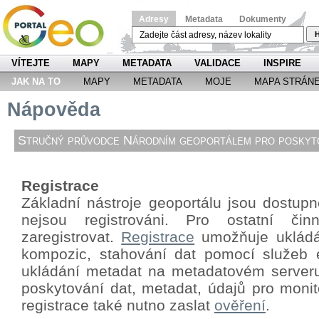
Adresy
Metadata
Dokumenty
H
VÍTEJTE
MAPY
METADATA
VALIDACE
INSPIRE
JAK NA TO
MAPY
METADATA
MOJE
MAPA STRÁN
Nápověda
Stručný průvodce Národním geoportálem pro poskyto
Registrace
Základní nástroje geoportálu jsou dostupné
nejsou registrováni. Pro ostatní či
zaregistrovat.
Registrace
umožňuje ukládá
kompozic, stahování dat pomocí
služeb 
ukládání metadat na metadatovém server
poskytování dat, metadat, údajů pro monit
registrace také nutno zaslat
ověření
.