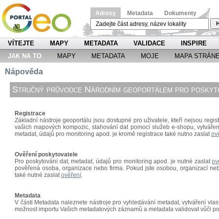
Adresy
Metadata
Dokumenty
H
VÍTEJTE
MAPY
METADATA
VALIDACE
INSPIRE
JAK NA TO
MAPY
METADATA
MOJE
MAPA STRÁN
Nápověda
Stručný průvodce Národním geoportálem pro poskyto
Registrace
Základní nástroje geoportálu jsou dostupné pro uživatele, kteří nejsou regist
vašich mapových kompozic, stahování dat pomocí
služeb e-shopu, vytváře
metadat, údajů pro monitoring apod. je kromě registrace také nutno zaslat
ov
Ověření poskytovatele
Pro poskytování dat, metadat, údajů pro monitoring apod. je nutné zaslat
ov
pověřená osoba, organizace nebo firma. Pokud jste osobou, organizací nebo
také nutné zaslat
ověření
.
Metadata
V části Metadata naleznete nástroje pro vyhledávání metadat, vytváření vl
možnost importu Vašich metadatových záznamů a metadata validovat vůči p