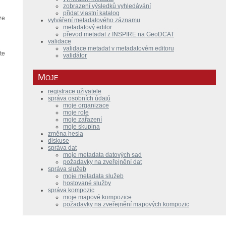
zobrazení výsledků vyhledávání
přidat vlastní katalog
ze
vytváření metadatového záznamu
metadatový editor
převod metadat z INSPIRE na GeoDCAT
validace
validace metadat v metadatovém editoru
te
validátor
Moje
registrace uživatele
správa osobních údajů
moje organizace
moje role
moje zařazení
moje skupina
změna hesla
diskuse
správa dat
moje metadata datových sad
požadavky na zveřejnění dat
správa služeb
moje metadata služeb
hostované služby
správa kompozic
moje mapové kompozice
požadavky na zveřejnění mapových kompozic