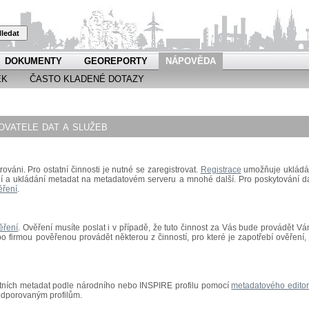
ledat
DOKUMENTY
GEOREPORTY
NÁPOVĚDA
EK
ČASTO KLADENÉ DOTAZY
vatele dat a služeb
rováni. Pro ostatní činnosti je nutné se zaregistrovat.
Registrace
umožňuje ukládá
ní a ukládání metadat na metadatovém serveru a mnohé další.
Pro poskytování da
ěření
.
ěření
.
Ověření musíte poslat i v případě, že tuto činnost za Vás bude provádět Vá
 firmou pověřenou provádět některou z činností, pro které je zapotřebí ověření, 
astních metadat podle národního nebo INSPIRE profilu pomocí
metadatového edito
odporovaným profilům.