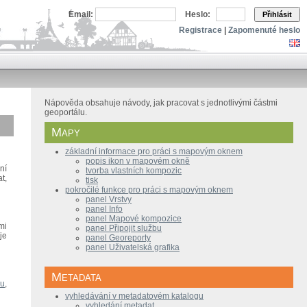
Email:
Heslo:
Přihlásit
Registrace
|
Zapomenuté heslo
Nápověda obsahuje návody, jak pracovat s jednotlivými částmi
geoportálu.
Mapy
základní informace pro práci s mapovým oknem
popis ikon v mapovém okně
ní
tvorba vlastních kompozic
t,
tisk
pokročilé funkce pro práci s mapovým oknem
panel Vrstvy
panel Info
panel Mapové kompozice
mi
panel Připojit službu
je
panel Georeporty
panel Uživatelská grafika
Metadata
ru
,
vyhledávání v metadatovém katalogu
vyhledání metadat