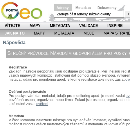
Adresy
Metadata
Dokumenty
H
VÍTEJTE
MAPY
METADATA
VALIDACE
INSPIRE
JAK NA TO
MAPY
METADATA
MOJE
MAPA STRÁN
Nápověda
Stručný průvodce Národním geoportálem pro poskyto
Registrace
Základní nástroje geoportálu jsou dostupné pro uživatele, kteří nejsou regist
vašich mapových kompozic, stahování dat pomocí
služeb e-shopu, vytváře
metadat, údajů pro monitoring apod. je kromě registrace také nutno zaslat
ov
Ověření poskytovatele
Pro poskytování dat, metadat, údajů pro monitoring apod. je nutné zaslat
ov
pověřená osoba, organizace nebo firma. Pokud jste osobou, organizací nebo
také nutné zaslat
ověření
.
Metadata
V části Metadata naleznete nástroje pro vyhledávání metadat, vytváření vl
možnost importu Vašich metadatových záznamů a metadata validovat vůči p