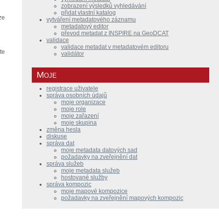
zobrazení výsledků vyhledávání
přidat vlastní katalog
ze
vytváření metadatového záznamu
metadatový editor
převod metadat z INSPIRE na GeoDCAT
validace
validace metadat v metadatovém editoru
te
validátor
Moje
registrace uživatele
správa osobních údajů
moje organizace
moje role
moje zařazení
moje skupina
změna hesla
diskuse
správa dat
moje metadata datových sad
požadavky na zveřejnění dat
správa služeb
moje metadata služeb
hostované služby
správa kompozic
moje mapové kompozice
požadavky na zveřejnění mapových kompozic