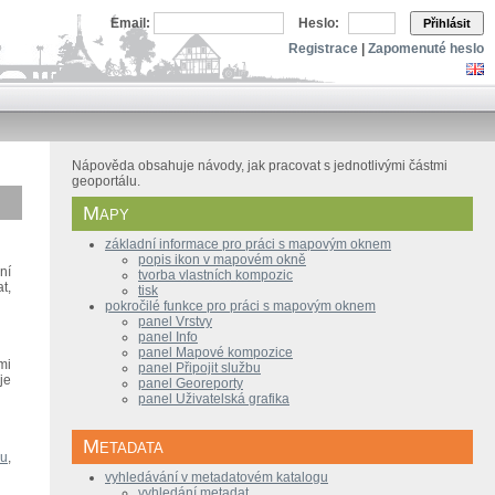
Email:
Heslo:
Přihlásit
Registrace
|
Zapomenuté heslo
Nápověda obsahuje návody, jak pracovat s jednotlivými částmi
geoportálu.
Mapy
základní informace pro práci s mapovým oknem
popis ikon v mapovém okně
ní
tvorba vlastních kompozic
t,
tisk
pokročilé funkce pro práci s mapovým oknem
panel Vrstvy
panel Info
panel Mapové kompozice
mi
panel Připojit službu
je
panel Georeporty
panel Uživatelská grafika
Metadata
ru
,
vyhledávání v metadatovém katalogu
vyhledání metadat