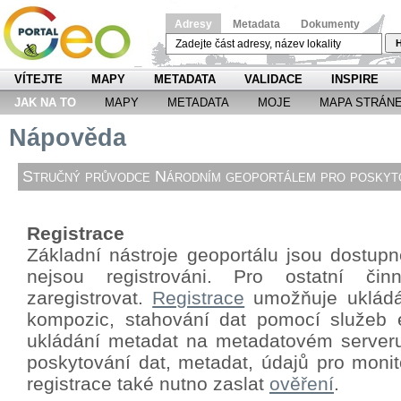
Adresy
Metadata
Dokumenty
H
VÍTEJTE
MAPY
METADATA
VALIDACE
INSPIRE
JAK NA TO
MAPY
METADATA
MOJE
MAPA STRÁN
Nápověda
Stručný průvodce Národním geoportálem pro poskyto
Registrace
Základní nástroje geoportálu jsou dostupné
nejsou registrováni. Pro ostatní či
zaregistrovat.
Registrace
umožňuje ukládá
kompozic, stahování dat pomocí
služeb 
ukládání metadat na metadatovém server
poskytování dat, metadat, údajů pro monit
registrace také nutno zaslat
ověření
.