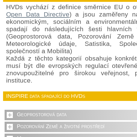
HVDs vychází z definice směrnice EU o o
Open Data Directive
) a jsou zaměřeny na
ekonomickým, sociálním a environment
spadají do následujících šesti hlavních 
(Geoprostorová data, Pozorování Země a
Meteorologické údaje, Satistika, Spole
společností a Mobilita)
Každá z těchto kategorií obsahuje konkrét
musí být dle evropských regulací otevřen
znovupoužitelné pro širokou veřejnost,
instituce.
INSPIRE data spadající do HVDs
Geoprostorová data
Pozorování Země a životní prostředí