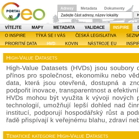
Adresy
Metadata
Dokumenty
H
VÍTEJTE
MAPY
METADATA
VALIDACE
INSPIRE
O INSPIRE
TÝKÁ SE I VÁS
ČESKÁ LEGISLATIVA
SEZN
PRIORITNÍ DATA
HVD
KOVIN
NÁSTROJE EU
INSPI
High-Value Datasets
High-Value Datasets (HVDs) jsou soubory d
přínos pro společnost, ekonomiku nebo věd
data, která jsou otevřená, dostupná a zn
podpořit inovace, transparentnost a efektivn
HVDs mohou být využita k vývoji nových p
technologií, umožňují lepší dohled nad čin
institucí, podporují hospodářský růst a po
řadě přispívají k veřejnému blahu, zdraví ne
Tematické kategorie High-Value Datasets