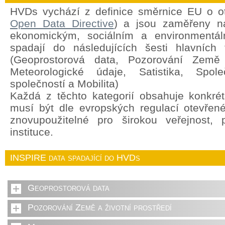
HVDs vychází z definice směrnice EU o o
Open Data Directive
) a jsou zaměřeny na
ekonomickým, sociálním a environment
spadají do následujících šesti hlavních 
(Geoprostorová data, Pozorování Země a
Meteorologické údaje, Satistika, Spole
společností a Mobilita)
Každá z těchto kategorií obsahuje konkrét
musí být dle evropských regulací otevřen
znovupoužitelné pro širokou veřejnost,
instituce.
INSPIRE data spadající do HVDs
Geoprostorová data
Pozorování Země a životní prostředí