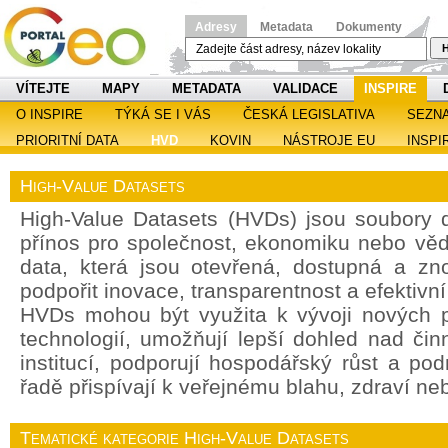
Adresy
Metadata
Dokumenty
H
VÍTEJTE
MAPY
METADATA
VALIDACE
INSPIRE
O INSPIRE
TÝKÁ SE I VÁS
ČESKÁ LEGISLATIVA
SEZN
PRIORITNÍ DATA
HVD
KOVIN
NÁSTROJE EU
INSPI
High-Value Datasets
High-Value Datasets (HVDs) jsou soubory d
přínos pro společnost, ekonomiku nebo věd
data, která jsou otevřená, dostupná a zn
podpořit inovace, transparentnost a efektivn
HVDs mohou být využita k vývoji nových p
technologií, umožňují lepší dohled nad čin
institucí, podporují hospodářský růst a po
řadě přispívají k veřejnému blahu, zdraví ne
Tematické kategorie High-Value Datasets