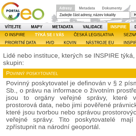
Adresy
Metadata
Dokumenty
H
VÍTEJTE
MAPY
METADATA
VALIDACE
INSPIRE
O INSPIRE
TÝKÁ SE I VÁS
ČESKÁ LEGISLATIVA
SEZN
PRIORITNÍ DATA
HVD
KOVIN
NÁSTROJE EU
INSPI
Lidé nebo instituce, kterých se INSPIRE týká, s
skupin:
Povinný poskytovatel
Povinný poskytovatel je definován v § 2 pí
Sb., o právu na informace o životním prostře
jsou to orgány veřejné správy, které v
prostorová data, nebo jimi pověřené právnic
které jsou tvorbou nebo správou prostorový
veřejné správy. Tito poskytovatelé maj
zpřístupnit na národní geoportál.