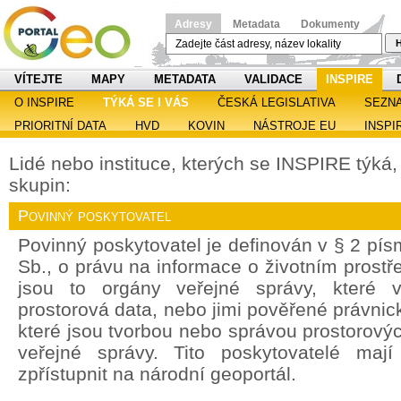
Adresy
Metadata
Dokumenty
H
VÍTEJTE
MAPY
METADATA
VALIDACE
INSPIRE
O INSPIRE
TÝKÁ SE I VÁS
ČESKÁ LEGISLATIVA
SEZN
PRIORITNÍ DATA
HVD
KOVIN
NÁSTROJE EU
INSPI
Lidé nebo instituce, kterých se INSPIRE týká, s
skupin:
Povinný poskytovatel
Povinný poskytovatel je definován v § 2 pí
Sb., o právu na informace o životním prostře
jsou to orgány veřejné správy, které v
prostorová data, nebo jimi pověřené právnic
které jsou tvorbou nebo správou prostorový
veřejné správy. Tito poskytovatelé maj
zpřístupnit na národní geoportál.