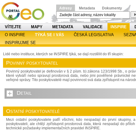
Adresy
Metadata
Dokumenty
H
VÍTEJTE
MAPY
METADATA
VALIDACE
INSPIRE
O INSPIRE
TÝKÁ SE I VÁS
ČESKÁ LEGISLATIVA
SEZN
INSPIRUJME SE
Lidé nebo instituce, kterých se INSPIRE týká, se dají rozdělit do tří skupin:
Povinný poskytovatel
Povinný poskytovatel je definován v § 2 písm. b) zákona 123/1998 Sb., o právu
které vytváří nebo spravují prostorová data, nebo jimi pověřené právnické n
veřejné správy. Tito poskytovatelé mají povinnost svá data zpřístupnit na národ
Detail
Ostatní poskytovatelé
Mezi ostatní poskytovatele patří všichni, kdo nespadají do první skupiny, 
poskytovateli, ale chtějí zpřístupnit prostorová data, která nespadají do pří
technické požadavky implementačních pravidel INSPIRE.