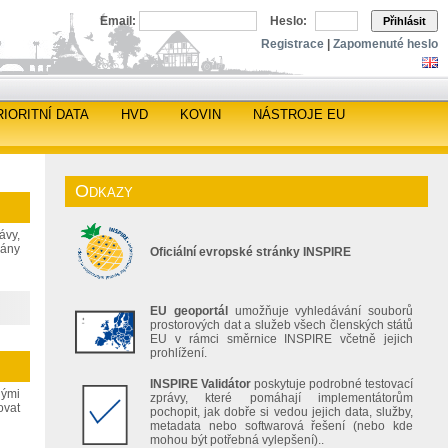
Email:
Heslo:
Přihlásit
Registrace
|
Zapomenuté heslo
RIORITNÍ DATA
HVD
KOVIN
NÁSTROJE EU
Odkazy
ávy,
gány
Oficiální evropské stránky INSPIRE
EU geoportál
umožňuje vyhledávání souborů
prostorových dat a služeb všech členských států
EU v rámci směrnice INSPIRE včetně jejich
prohlížení.
INSPIRE Validátor
poskytuje podrobné testovací
nými
zprávy, které pomáhají implementátorům
ovat
pochopit, jak dobře si vedou jejich data, služby,
metadata nebo softwarová řešení (nebo kde
mohou být potřebná vylepšení)..