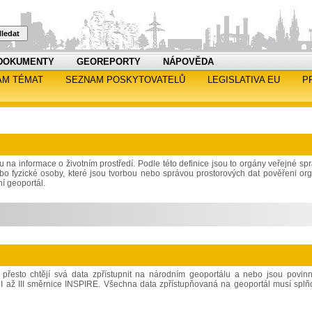
ledat
DOKUMENTY
GEOREPORTY
NÁPOVĚDA
AM TÉMAT
SEZNAM POSKYTOVATELŮ
LEGISLATIVA EU
P
 na informace o životním prostředí. Podle této definice jsou to orgány veřejné spr
ebo fyzické osoby, které jsou tvorbou nebo správou prostorových dat pověřeni or
ní geoportál.
a přesto chtějí svá data zpřístupnit na národním geoportálu a nebo jsou povin
loh I až III směrnice INSPIRE. Všechna data zpřístupňovaná na geoportál musí splň