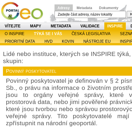
Adresy
Metadata
Dokumenty
H
VÍTEJTE
MAPY
METADATA
VALIDACE
INSPIRE
O INSPIRE
TÝKÁ SE I VÁS
ČESKÁ LEGISLATIVA
SEZN
PRIORITNÍ DATA
HVD
KOVIN
NÁSTROJE EU
INSPI
Lidé nebo instituce, kterých se INSPIRE týká, s
skupin:
Povinný poskytovatel
Povinný poskytovatel je definován v § 2 pí
Sb., o právu na informace o životním prostře
jsou to orgány veřejné správy, které v
prostorová data, nebo jimi pověřené právnic
které jsou tvorbou nebo správou prostorový
veřejné správy. Tito poskytovatelé maj
zpřístupnit na národní geoportál.