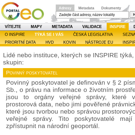
Adresy
Metadata
Dokumenty
H
VÍTEJTE
MAPY
METADATA
VALIDACE
INSPIRE
O INSPIRE
TÝKÁ SE I VÁS
ČESKÁ LEGISLATIVA
SEZN
PRIORITNÍ DATA
HVD
KOVIN
NÁSTROJE EU
INSPI
Lidé nebo instituce, kterých se INSPIRE týká, s
skupin:
Povinný poskytovatel
Povinný poskytovatel je definován v § 2 pí
Sb., o právu na informace o životním prostře
jsou to orgány veřejné správy, které v
prostorová data, nebo jimi pověřené právnic
které jsou tvorbou nebo správou prostorový
veřejné správy. Tito poskytovatelé maj
zpřístupnit na národní geoportál.