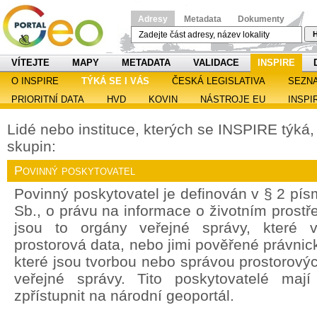
Adresy
Metadata
Dokumenty
H
VÍTEJTE
MAPY
METADATA
VALIDACE
INSPIRE
O INSPIRE
TÝKÁ SE I VÁS
ČESKÁ LEGISLATIVA
SEZN
PRIORITNÍ DATA
HVD
KOVIN
NÁSTROJE EU
INSPI
Lidé nebo instituce, kterých se INSPIRE týká, s
skupin:
Povinný poskytovatel
Povinný poskytovatel je definován v § 2 pí
Sb., o právu na informace o životním prostře
jsou to orgány veřejné správy, které v
prostorová data, nebo jimi pověřené právnic
které jsou tvorbou nebo správou prostorový
veřejné správy. Tito poskytovatelé maj
zpřístupnit na národní geoportál.