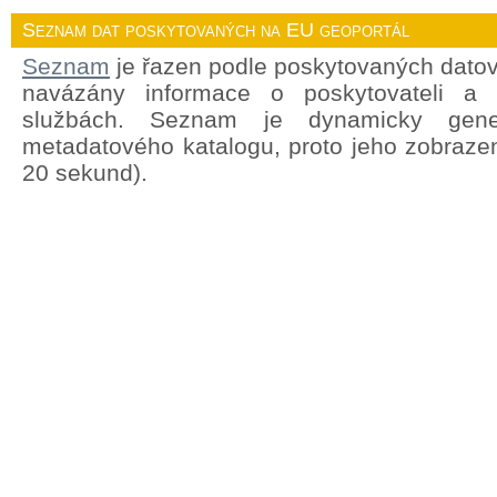
Seznam dat poskytovaných na EU geoportál
Seznam
je řazen podle poskytovaných datov
navázány informace o poskytovateli a
službách. Seznam je dynamicky gene
metadatového katalogu, proto jeho zobrazen
20 sekund).