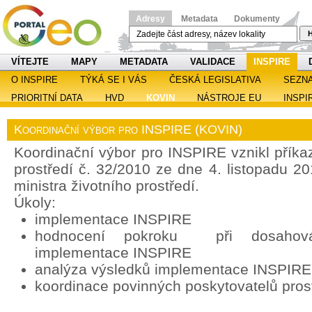
Adresy
Metadata
Dokumenty
H
VÍTEJTE
MAPY
METADATA
VALIDACE
INSPIRE
O INSPIRE
TÝKÁ SE I VÁS
ČESKÁ LEGISLATIVA
SEZN
PRIORITNÍ DATA
HVD
KOVIN
NÁSTROJE EU
INSPI
Koordinační výbor pro INSPIRE (KOVIN)
Koordinační výbor pro INSPIRE vznikl příka
prostředí č. 32/2010 ze dne 4. listopadu 2
ministra životního prostředí.
Úkoly:
implementace INSPIRE
hodnocení pokroku při dosahován
implementace INSPIRE
analýza výsledků implementace INSPIRE
koordinace povinných poskytovatelů pros