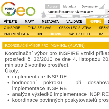
Adresy
Metadata
Dokumenty
H
VÍTEJTE
MAPY
METADATA
VALIDACE
INSPIRE
O INSPIRE
TÝKÁ SE I VÁS
ČESKÁ LEGISLATIVA
SEZN
PRIORITNÍ DATA
HVD
KOVIN
NÁSTROJE EU
INSPI
Koordinační výbor pro INSPIRE (KOVIN)
Koordinační výbor pro INSPIRE vznikl příka
prostředí č. 32/2010 ze dne 4. listopadu 2
ministra životního prostředí.
Úkoly:
implementace INSPIRE
hodnocení pokroku při dosahován
implementace INSPIRE
analýza výsledků implementace INSPIRE
koordinace povinných poskytovatelů pros