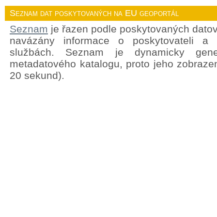
Seznam dat poskytovaných na EU geoportál
Seznam
je řazen podle poskytovaných datov
navázány informace o poskytovateli a
službách. Seznam je dynamicky gene
metadatového katalogu, proto jeho zobrazen
20 sekund).