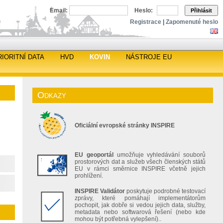
Email:
Heslo:
Přihlásit
Registrace
|
Zapomenuté heslo
RIORITNÍ DATA
HVD
KOVIN
NÁSTROJE EU
Odkazy
Oficiální evropské stránky INSPIRE
EU geoportál
umožňuje vyhledávání souborů
prostorových dat a služeb všech členských států
EU v rámci směrnice INSPIRE včetně jejich
prohlížení.
INSPIRE Validátor
poskytuje podrobné testovací
zprávy, které pomáhají implementátorům
pochopit, jak dobře si vedou jejich data, služby,
metadata nebo softwarová řešení (nebo kde
mohou být potřebná vylepšení)..