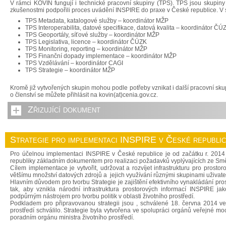
V rámci KOVIN fungují i technické pracovní skupiny (TPS). TPS jsou skupin
zkušenostmi podpořili proces uvádění INSPIRE do praxe v České republice. V 
TPS Metadata, katalogové služby – koordinátor MŽP
TPS Interoperabilita, datové specifikace, datová kvalita – koordinátor ČÚ
TPS Geoportály, síťové služby – koordinátor MŽP
TPS Legislativa, licence – koordinátor ČÚZK
TPS Monitoring, reporting – koordinátor MŽP
TPS Finanční dopady implementace – koordinátor MŽP
TPS Vzdělávání – koordinátor CAGI
TPS Strategie – koordinátor MŽP
Kromě již vytvořených skupin mohou podle potřeby vznikat i další pracovní sk
o členství se můžete přihlásit na kovin(at)cenia.gov.cz.
Zřizující dokument
Strategie pro implementaci INSPIRE v České republi
Pro účelnou implementaci INSPIRE v České republice je od začátku r. 2014 
republiky základním dokumentem pro realizaci požadavků vyplývajících ze Sm
Cílem implementace je vytvořit, udržovat a rozvíjet infrastrukturu pro prost
většímu množství datových zdrojů a jejich využívání různými skupinami uživate
Hlavním důvodem pro tvorbu Strategie je zajištění efektivního vynakládání pro
tak, aby vznikla národní infrastruktura prostorových informací INSPIRE jak
podpůrným nástrojem pro tvorbu politik v oblasti životního prostředí.
Podkladem pro připravovanou strategii jsou , schválené 18. června 2014 ved
prostředí schválilo. Strategie byla vytvořena ve spolupráci orgánů veřejné
poradním orgánu ministra životního prostředí.