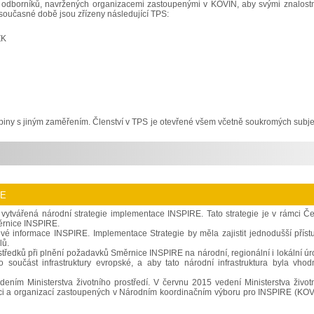
y odborníků, navržených organizacemi zastoupenými v KOVIN, aby svými znalost
současné době jsou zřízeny následující TPS:
ZK
upiny s jiným zaměřením. Členství v TPS je otevřené všem včetně soukromých subje
ce
vytvářená národní strategie implementace INSPIRE. Tato strategie je v rámci Č
ěrnice INSPIRE.
orové informace INSPIRE. Implementace Strategie by měla zajistit jednodušší příst
lů.
středků při plnění požadavků Směrnice INSPIRE na národní, regionální i lokální úr
o součást infrastruktury evropské, a aby tato národní infrastruktura byla vho
ením Ministerstva životního prostředí. V červnu 2015 vedení Ministerstva život
 moci a organizací zastoupených v Národním koordinačním výboru pro INSPIRE (KOV