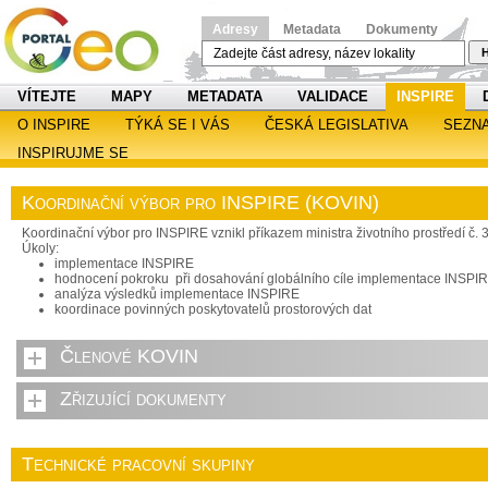
Adresy
Metadata
Dokumenty
H
VÍTEJTE
MAPY
METADATA
VALIDACE
INSPIRE
O INSPIRE
TÝKÁ SE I VÁS
ČESKÁ LEGISLATIVA
SEZN
INSPIRUJME SE
Koordinační výbor pro INSPIRE (KOVIN)
Koordinační výbor pro INSPIRE vznikl příkazem ministra životního prostředí č. 
Úkoly:
implementace INSPIRE
hodnocení pokroku při dosahování globálního cíle implementace INSPI
analýza výsledků implementace INSPIRE
koordinace povinných poskytovatelů prostorových dat
Členové KOVIN
Zřizující dokumenty
Technické pracovní skupiny