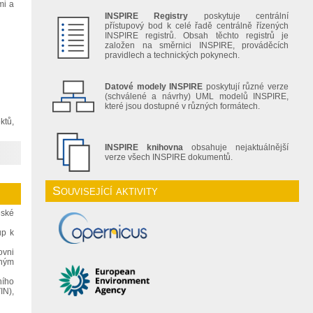
mi a
INSPIRE Registry
poskytuje centrální
přístupový bod k celé řadě centrálně řízených
INSPIRE registrů. Obsah těchto registrů je
založen na směrnici INSPIRE, prováděcích
pravidlech a technických pokynech.
Datové modely INSPIRE
poskytují různé verze
(schválené a návrhy) UML modelů INSPIRE,
které jsou dostupné v různých formátech.
ktů,
INSPIRE knihovna
obsahuje nejaktuálnější
verze všech INSPIRE dokumentů.
Související aktivity
eské
up k
ovni
dným
ního
IN),