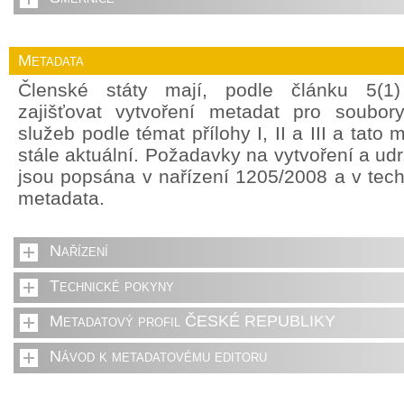
Metadata
Členské státy mají, podle článku 5(1
zajišťovat vytvoření metadat pro soubor
služeb podle témat přílohy I, II a III a tato
stále aktuální. Požadavky na vytvoření a ud
jsou popsána v nařízení 1205/2008 a v tec
metadata.
Nařízení
Technické pokyny
Metadatový profil ČESKÉ REPUBLIKY
Návod k metadatovému editoru