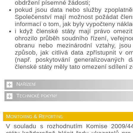
obdržení písemné žádosti;
pokud jsou data nebo služby zpoplatně
Společenství mají možnost požádat člens
informací o tom, jak byly vypočteny nákla
i když členské státy mají právo omezit
ohrozilo průběh soudního řízení, veřejn
obranu nebo mezinárodní vztahy, jsou
způsob, jak citlivá data zpřístupnit v
(např. poskytování generalizovaných d
členské státy měly tato omezení sdílení z
Nařízení
Technické pokyny
Monitoring & Reporting
V souladu s rozhodnutím Komise 2009/44