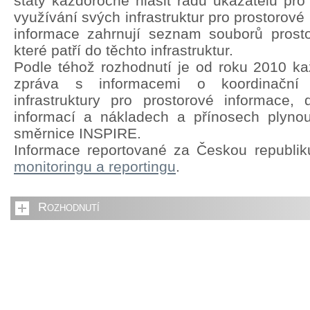
státy každoročně hlásit řadu ukazatelů pro
využívání svých infrastruktur pro prostorové
informace zahrnují seznam souborů prosto
které patří do těchto infrastruktur.
Podle téhož rozhodnutí je od roku 2010 kaž
zpráva s informacemi o koordinační s
infrastruktury pro prostorové informace,
informací a nákladech a přínosech plyno
směrnice INSPIRE.
Informace reportované za Českou republi
monitoringu a reportingu
.
Rozhodnutí