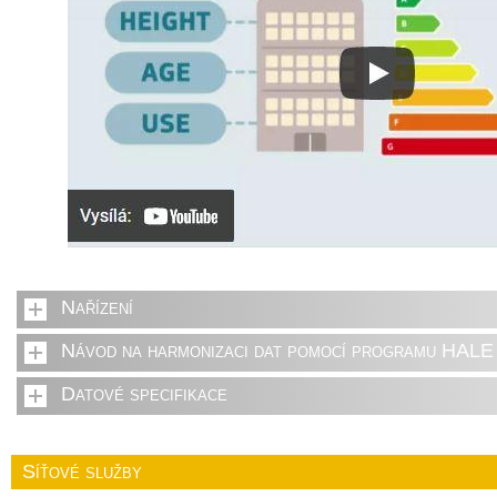
Nařízení
Návod na harmonizaci dat pomocí programu HALE 
Datové specifikace
Síťové služby