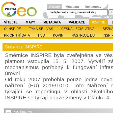
Adresy
Metadata
Dokumenty
H
VÍTEJTE
MAPY
METADATA
VALIDACE
INSPIRE
O INSPIRE
TÝKÁ SE I VÁS
ČESKÁ LEGISLATIVA
SEZN
PRIORITNÍ DATA
HVD
KOVIN
NÁSTROJE EU
INSPI
Směrnice INSPIRE
Směrnice INSPIRE byla zveřejněna ve věst
platnost vstoupila 15. 5. 2007. Vytváří z
mechanismus potřebný k fungování infras
úrovni.
Od roku 2007 proběhla pouze jedna noveli
nařízení (EU) 2019/1010. Toto Nařízení 
týkající se reportingu v oblasti životníh
INSPIRE se týkají pouze změny v Článku 4.
Směrnice