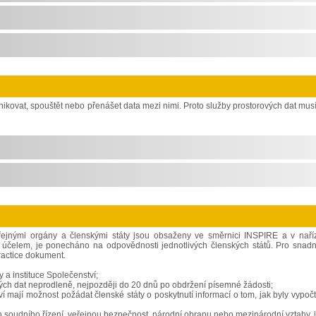
kovat, spouštět nebo přenášet data mezi nimi. Proto služby prostorových dat musí
řejnými orgány a členskými státy jsou obsaženy ve směrnici INSPIRE a v naří
 účelem, je ponecháno na odpovědnosti jednotlivých členských států. Pro snadn
ractice dokument.
 a instituce Společenství;
vých dat neprodleně, nejpozději do 20 dnů po obdržení písemné žádosti;
 mají možnost požádat členské státy o poskytnutí informací o tom, jak byly vypoč
běh soudního řízení, veřejnou bezpečnost, národní obranu nebo mezinárodní vztahy, 