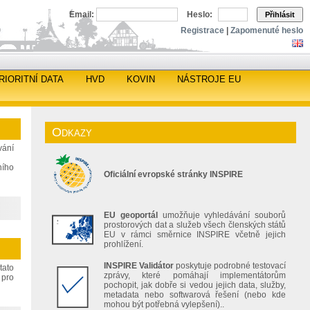
Email:
Heslo:
Přihlásit
Registrace
|
Zapomenuté heslo
RIORITNÍ DATA
HVD
KOVIN
NÁSTROJE EU
Odkazy
vání
ního
Oficiální evropské stránky INSPIRE
EU geoportál
umožňuje vyhledávání souborů
prostorových dat a služeb všech členských států
EU v rámci směrnice INSPIRE včetně jejich
prohlížení.
INSPIRE Validátor
poskytuje podrobné testovací
tato
zprávy, které pomáhají implementátorům
 pro
pochopit, jak dobře si vedou jejich data, služby,
metadata nebo softwarová řešení (nebo kde
mohou být potřebná vylepšení)..