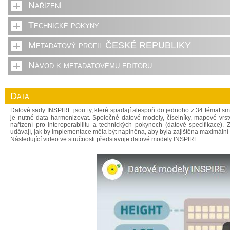
Nařízení
Technické pokyny
Metadatový profil ČESKÉ REPUBLIKY
Návod k metadatovému editoru
Data
Datové sady INSPIRE jsou ty, které spadají alespoň do jednoho z 34 témat s
je nutné data harmonizovat. Společné datové modely, číselníky, mapové vrst
nařízení pro interoperabilitu a technických pokynech (datové specifikace)
udávají, jak by implementace měla být naplněna, aby byla zajištěna maximální 
Následující video ve stručnosti představuje datové modely INSPIRE: