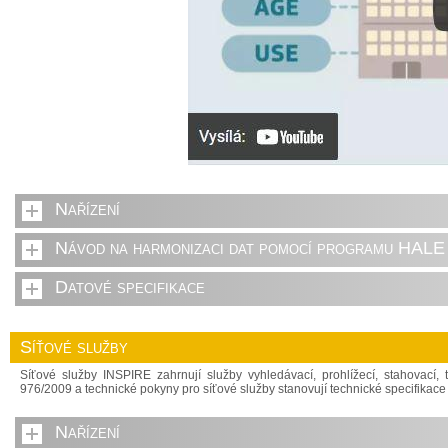
Nařízení
Návod na harmonizaci dat pomocí programu HALE 
Datové specifikace
Síťové služby
Síťové služby INSPIRE zahrnují služby vyhledávací, prohlížecí, stahovací, 
976/2009 a technické pokyny pro síťové služby stanovují technické specifika
Nařízení