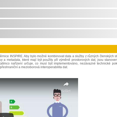
měrnice INSPIRE. Aby bylo možné kombinovat data a služby z různých členských st
vy a metadata, které mají být použity při výměně prostorových dat, jsou stanove
. Zatímco nařízení určuje, co musí být implementováno, nezávazné technické po
přeshraniční a mezioborová interoperabilita dat.