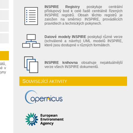
INSPIRE Registry
poskytuje centrální
přístupový bod k celé řadě centrálně řízených
INSPIRE registrů. Obsah těchto registrů je
založen na směrnici INSPIRE, prováděcích
pravidlech a technických pokynech.
Datové modely INSPIRE
poskytují různé verze
(schválené a návrhy) UML modelů INSPIRE,
které jsou dostupné v různých formátech.
INSPIRE knihovna
obsahuje nejaktuálnější
átů,
verze všech INSPIRE dokumentů.
né v
kyny
Související aktivity