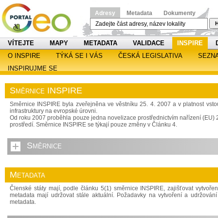
Adresy
Metadata
Dokumenty
H
VÍTEJTE
MAPY
METADATA
VALIDACE
INSPIRE
O INSPIRE
TÝKÁ SE I VÁS
ČESKÁ LEGISLATIVA
SEZN
INSPIRUJME SE
Směrnice INSPIRE
Směrnice INSPIRE byla zveřejněna ve věstníku 25. 4. 2007 a v platnost vsto
infrastruktury na evropské úrovni.
Od roku 2007 proběhla pouze jedna novelizace prostřednictvím nařízení (EU) 20
prostředí. Směrnice INSPIRE se týkají pouze změny v Článku 4.
Směrnice
Metadata
Členské státy mají, podle článku 5(1) směrnice INSPIRE, zajišťovat vytvoření
metadata mají udržovat stále aktuální. Požadavky na vytvoření a udržován
metadata.