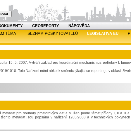
ledat
DOKUMENTY
GEOREPORTY
NÁPOVĚDA
AM TÉMAT
SEZNAM POSKYTOVATELŮ
LEGISLATIVA EU
P
upila 15. 5. 2007. Vytváří základ pro koordinační mechanismus potřebný k fungo
19/1010. Toto Nařízení mění několik směrnic týkající se reportingu v oblasti život
 metadat pro soubory prostorových dat a služeb podle témat přílohy I, II a III a 
í těchto metadat jsou popsána v nařízení 1205/2008 a v technických pokynech