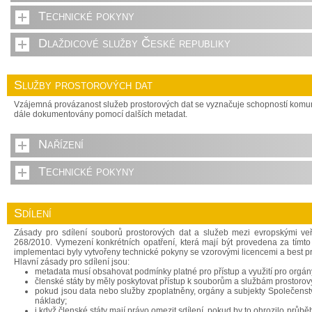
Technické pokyny
Dlaždicové služby České republiky
Služby prostorových dat
Vzájemná provázanost služeb prostorových dat se vyznačuje schopností komuni
dále dokumentovány pomocí dalších metadat.
Nařízení
Technické pokyny
Sdílení
Zásady pro sdílení souborů prostorových dat a služeb mezi evropskými ve
268/2010. Vymezení konkrétních opatření, která mají být provedena za tímto
implementaci byly vytvořeny technické pokyny se vzorovými licencemi a best p
Hlavní zásady pro sdílení jsou:
metadata musí obsahovat podmínky platné pro přístup a využití pro orgány
členské státy by měly poskytovat přístup k souborům a službám prostoro
pokud jsou data nebo služby zpoplatněny, orgány a subjekty Společenství
náklady;
i když členské státy mají právo omezit sdílení, pokud by to ohrozilo prů