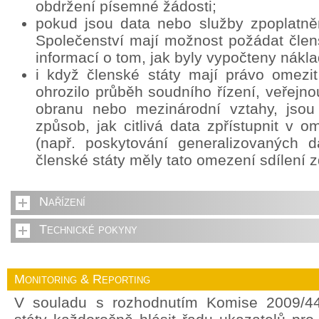
obdržení písemné žádosti;
pokud jsou data nebo služby zpoplatně
Společenství mají možnost požádat člens
informací o tom, jak byly vypočteny nákla
i když členské státy mají právo omezit
ohrozilo průběh soudního řízení, veřejn
obranu nebo mezinárodní vztahy, jsou
způsob, jak citlivá data zpřístupnit v
(např. poskytování generalizovaných d
členské státy měly tato omezení sdílení z
Nařízení
Technické pokyny
Monitoring & Reporting
V souladu s rozhodnutím Komise 2009/44