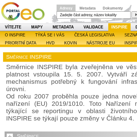
Adresy
Metadata
Dokumenty
H
VÍTEJTE
MAPY
METADATA
VALIDACE
INSPIRE
O INSPIRE
TÝKÁ SE I VÁS
ČESKÁ LEGISLATIVA
SEZN
PRIORITNÍ DATA
HVD
KOVIN
NÁSTROJE EU
INSPI
Směrnice INSPIRE
Směrnice INSPIRE byla zveřejněna ve věst
platnost vstoupila 15. 5. 2007. Vytváří z
mechanismus potřebný k fungování infras
úrovni.
Od roku 2007 proběhla pouze jedna noveli
nařízení (EU) 2019/1010. Toto Nařízení 
týkající se reportingu v oblasti životníh
INSPIRE se týkají pouze změny v Článku 4.
Směrnice