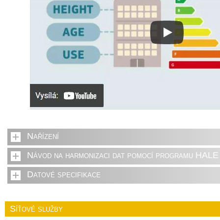
Nařízení
Návod na harmonizaci dat pomocí programu HALE 
Datové specifikace
Síťové služby