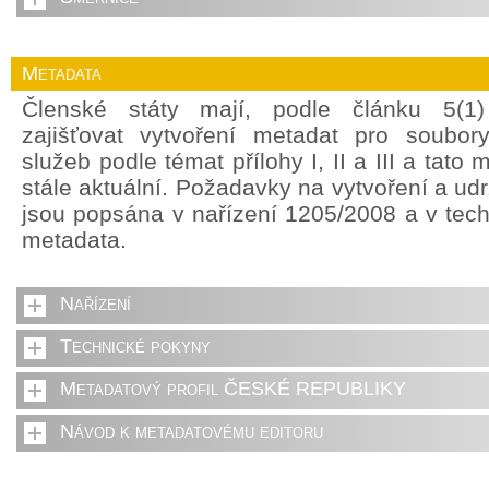
Metadata
Členské státy mají, podle článku 5(1
zajišťovat vytvoření metadat pro soubor
služeb podle témat přílohy I, II a III a tato
stále aktuální. Požadavky na vytvoření a ud
jsou popsána v nařízení 1205/2008 a v tec
metadata.
Nařízení
Technické pokyny
Metadatový profil ČESKÉ REPUBLIKY
Návod k metadatovému editoru