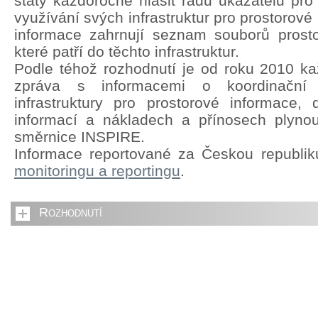
státy každoročně hlásit řadu ukazatelů pro
využívání svých infrastruktur pro prostorové
informace zahrnují seznam souborů prosto
které patří do těchto infrastruktur.
Podle téhož rozhodnutí je od roku 2010 kaž
zpráva s informacemi o koordinační s
infrastruktury pro prostorové informace,
informací a nákladech a přínosech plyno
směrnice INSPIRE.
Informace reportované za Českou republi
monitoringu a reportingu
.
Rozhodnutí