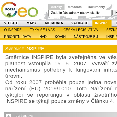
Adresy
Metadata
Dokumenty
H
VÍTEJTE
MAPY
METADATA
VALIDACE
INSPIRE
O INSPIRE
TÝKÁ SE I VÁS
ČESKÁ LEGISLATIVA
SEZN
PRIORITNÍ DATA
HVD
KOVIN
NÁSTROJE EU
INSPI
Směrnice INSPIRE
Směrnice INSPIRE byla zveřejněna ve věst
platnost vstoupila 15. 5. 2007. Vytváří z
mechanismus potřebný k fungování infras
úrovni.
Od roku 2007 proběhla pouze jedna noveli
nařízení (EU) 2019/1010. Toto Nařízení 
týkající se reportingu v oblasti životníh
INSPIRE se týkají pouze změny v Článku 4.
Směrnice