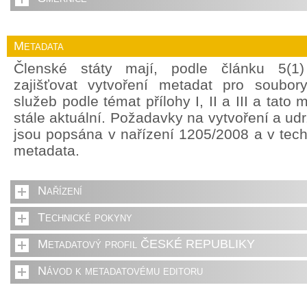
Metadata
Členské státy mají, podle článku 5(1
zajišťovat vytvoření metadat pro soubor
služeb podle témat přílohy I, II a III a tato
stále aktuální. Požadavky na vytvoření a ud
jsou popsána v nařízení 1205/2008 a v tec
metadata.
Nařízení
Technické pokyny
Metadatový profil ČESKÉ REPUBLIKY
Návod k metadatovému editoru