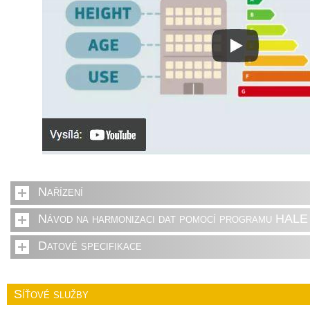
Nařízení
Návod na harmonizaci dat pomocí programu HALE 
Datové specifikace
Síťové služby