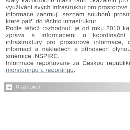
státy každoročně hlásit řadu ukazatelů pro
využívání svých infrastruktur pro prostorové
informace zahrnují seznam souborů prosto
které patří do těchto infrastruktur.
Podle téhož rozhodnutí je od roku 2010 kaž
zpráva s informacemi o koordinační s
infrastruktury pro prostorové informace,
informací a nákladech a přínosech plyno
směrnice INSPIRE.
Informace reportované za Českou republi
monitoringu a reportingu
.
Rozhodnutí