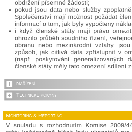
obdržení písemné žádosti;
pokud jsou data nebo služby zpoplatně
Společenství mají možnost požádat člens
informací o tom, jak byly vypočteny nákla
i když členské státy mají právo omezit
ohrozilo průběh soudního řízení, veřejn
obranu nebo mezinárodní vztahy, jsou
způsob, jak citlivá data zpřístupnit v
(např. poskytování generalizovaných d
členské státy měly tato omezení sdílení z
Nařízení
Technické pokyny
Monitoring & Reporting
V souladu s rozhodnutím Komise 2009/44