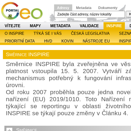
Adresy
Metadata
Dokumenty
H
VÍTEJTE
MAPY
METADATA
VALIDACE
INSPIRE
O INSPIRE
TÝKÁ SE I VÁS
ČESKÁ LEGISLATIVA
SEZN
PRIORITNÍ DATA
HVD
KOVIN
NÁSTROJE EU
INSPI
Směrnice INSPIRE
Směrnice INSPIRE byla zveřejněna ve věst
platnost vstoupila 15. 5. 2007. Vytváří z
mechanismus potřebný k fungování infras
úrovni.
Od roku 2007 proběhla pouze jedna noveli
nařízení (EU) 2019/1010. Toto Nařízení 
týkající se reportingu v oblasti životníh
INSPIRE se týkají pouze změny v Článku 4.
Směrnice