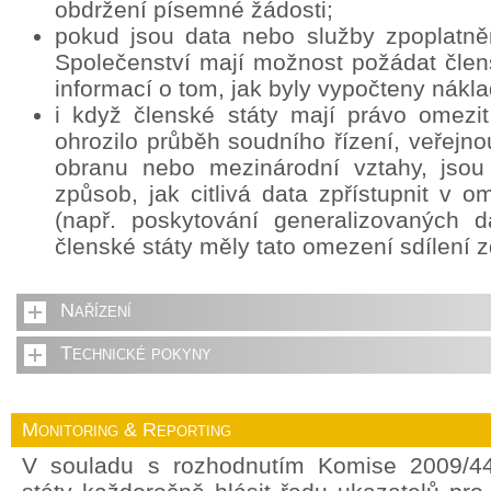
obdržení písemné žádosti;
pokud jsou data nebo služby zpoplatně
Společenství mají možnost požádat člens
informací o tom, jak byly vypočteny nákla
i když členské státy mají právo omezit
ohrozilo průběh soudního řízení, veřejn
obranu nebo mezinárodní vztahy, jsou
způsob, jak citlivá data zpřístupnit v
(např. poskytování generalizovaných d
členské státy měly tato omezení sdílení z
Nařízení
Technické pokyny
Monitoring & Reporting
V souladu s rozhodnutím Komise 2009/44