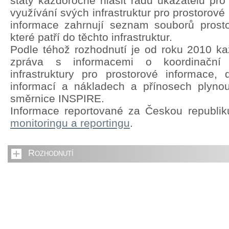
státy každoročně hlásit řadu ukazatelů pro
využívání svých infrastruktur pro prostorové
informace zahrnují seznam souborů prosto
které patří do těchto infrastruktur.
Podle téhož rozhodnutí je od roku 2010 kaž
zpráva s informacemi o koordinační s
infrastruktury pro prostorové informace,
informací a nákladech a přínosech plyno
směrnice INSPIRE.
Informace reportované za Českou republi
monitoringu a reportingu
.
Rozhodnutí