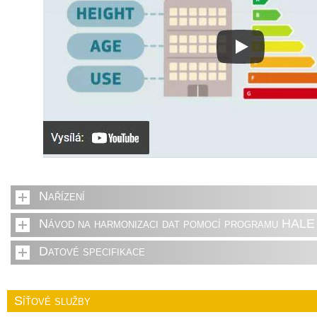
Nařízení
Návod na harmonizaci dat pomocí programu HALE 
Datové specifikace
Síťové služby