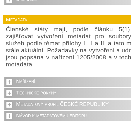
Metadata
Členské státy mají, podle článku 5(1
zajišťovat vytvoření metadat pro soubor
služeb podle témat přílohy I, II a III a tato
stále aktuální. Požadavky na vytvoření a ud
jsou popsána v nařízení 1205/2008 a v tec
metadata.
Nařízení
Technické pokyny
Metadatový profil ČESKÉ REPUBLIKY
Návod k metadatovému editoru