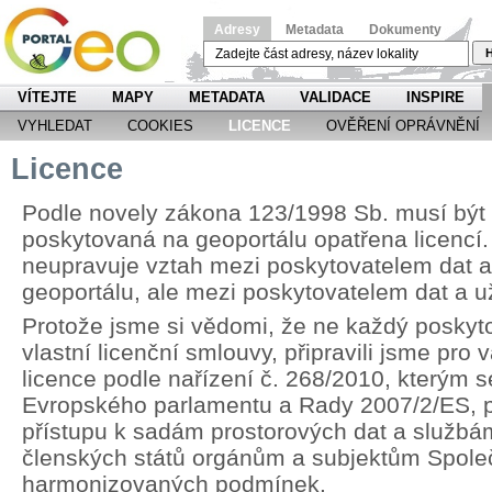
Adresy
Metadata
Dokumenty
H
VÍTEJTE
MAPY
METADATA
VALIDACE
INSPIRE
VYHLEDAT
COOKIES
LICENCE
OVĚŘENÍ OPRÁVNĚNÍ
Licence
Podle novely zákona 123/1998 Sb. musí být
poskytovaná na geoportálu opatřena licencí.
neupravuje vztah mezi poskytovatelem dat 
geoportálu, ale mezi poskytovatelem dat a u
Protože jsme si vědomi, že ne každý poskyt
vlastní licenční smlouvy, připravili jsme pr
licence podle nařízení č. 268/2010, kterým 
Evropského parlamentu a Rady 2007/2/ES, p
přístupu k sadám prostorových dat a službá
členských států orgánům a subjektům Spole
harmonizovaných podmínek.