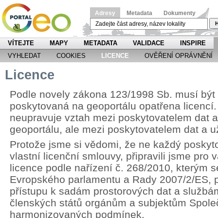
Adresy
Metadata
Dokumenty
H
VÍTEJTE
MAPY
METADATA
VALIDACE
INSPIRE
VYHLEDAT
COOKIES
LICENCE
OVĚŘENÍ OPRÁVNĚNÍ
Licence
Podle novely zákona 123/1998 Sb. musí být
poskytovaná na geoportálu opatřena licencí.
neupravuje vztah mezi poskytovatelem dat 
geoportálu, ale mezi poskytovatelem dat a u
Protože jsme si vědomi, že ne každý poskyt
vlastní licenční smlouvy, připravili jsme pr
licence podle nařízení č. 268/2010, kterým 
Evropského parlamentu a Rady 2007/2/ES, p
přístupu k sadám prostorových dat a službá
členských států orgánům a subjektům Spole
harmonizovaných podmínek.